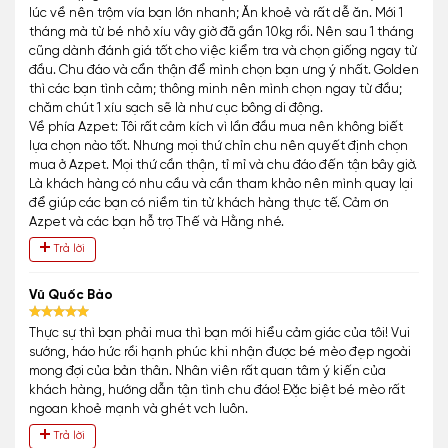
lúc về nên trộm vía bạn lớn nhanh; Ăn khoẻ và rất dễ ăn. Mới 1
tháng mà từ bé nhỏ xíu vây giờ đã gần 10kg rồi. Nên sau 1 tháng
cũng dành đánh giá tốt cho việc kiểm tra và chọn giống ngay từ
đầu. Chu đáo và cẩn thận để mình chọn bạn ưng ý nhất. Golden
thì các bạn tình cảm; thông minh nên mình chọn ngay từ đầu;
chăm chút 1 xíu sạch sẽ là như cục bông di động.
Về phía Azpet: Tôi rất cảm kích vì lần đầu mua nên không biết
lựa chọn nào tốt. Nhưng mọi thứ chỉn chu nên quyết định chọn
mua ở Azpet. Mọi thứ cần thận, tỉ mỉ và chu đáo đến tận bây giờ.
Là khách hàng có nhu cầu và cần tham khảo nên mình quay lại
để giúp các bạn có niềm tin từ khách hàng thực tế. Cảm ơn
Azpet và các bạn hỗ trợ Thế và Hằng nhé.
Trả lời
Vũ Quốc Bảo
Thực sự thì bạn phải mua thì bạn mới hiểu cảm giác của tôi! Vui
sướng, háo hức rồi hạnh phúc khi nhận được bé mèo đẹp ngoài
mong đợi của bản thân. Nhân viên rất quan tâm ý kiến của
khách hàng, hướng dẫn tận tình chu đáo! Đặc biệt bé mèo rất
ngoan khoẻ mạnh và ghét vch luôn.
Trả lời