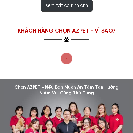
Xem tất cả hình ảnh
KHÁCH HÀNG CHỌN AZPET - VÌ SAO?
Chọn AZPET - Nếu Bạn Muốn An Tâm Tận Hưởng
Niềm Vui Cùng Thú Cưng