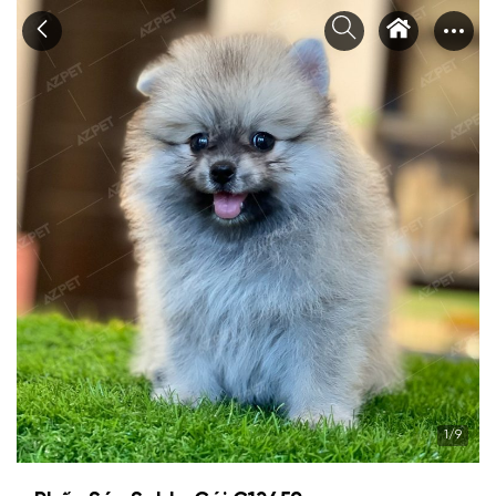
Chuyển
tới
nội
dung
1
/9