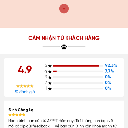
CẢM NHẬN TỪ KHÁCH HÀNG
5
92.3%
4.9
4
7.7%
3
0%
2
0%
1
0%
52 đánh giá
Đinh Công Lợi
Hành trình bạn cún từ AZPET Hôm nay đã 1 tháng hơn bạn về
mới có dịp gửi feedback. – Về bạn cún: Xinh xắn khoẻ mạnh từ