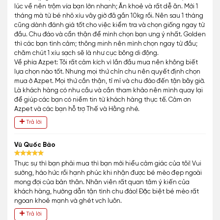
lúc về nên trộm vía bạn lớn nhanh; Ăn khoẻ và rất dễ ăn. Mới 1
tháng mà từ bé nhỏ xíu vây giờ đã gần 10kg rồi. Nên sau 1 tháng
cũng dành đánh giá tốt cho việc kiểm tra và chọn giống ngay từ
đầu. Chu đáo và cẩn thận để mình chọn bạn ưng ý nhất. Golden
thì các bạn tình cảm; thông minh nên mình chọn ngay từ đầu;
chăm chút 1 xíu sạch sẽ là như cục bông di động.
Về phía Azpet: Tôi rất cảm kích vì lần đầu mua nên không biết
lựa chọn nào tốt. Nhưng mọi thứ chỉn chu nên quyết định chọn
mua ở Azpet. Mọi thứ cần thận, tỉ mỉ và chu đáo đến tận bây giờ.
Là khách hàng có nhu cầu và cần tham khảo nên mình quay lại
để giúp các bạn có niềm tin từ khách hàng thực tế. Cảm ơn
Azpet và các bạn hỗ trợ Thế và Hằng nhé.
Trả lời
Vũ Quốc Bảo
Thực sự thì bạn phải mua thì bạn mới hiểu cảm giác của tôi! Vui
sướng, háo hức rồi hạnh phúc khi nhận được bé mèo đẹp ngoài
mong đợi của bản thân. Nhân viên rất quan tâm ý kiến của
khách hàng, hướng dẫn tận tình chu đáo! Đặc biệt bé mèo rất
ngoan khoẻ mạnh và ghét vch luôn.
Trả lời