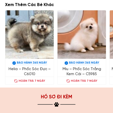
Xem Thêm Các Bé Khác
BẢO HÀNH 365 NGÀY
BẢO HÀNH 365 NGÀY
Helia – Phốc Sóc Đực –
Miu – Phốc Sóc Trắng
C6010
Kem Cái – C5985
HOÀN TRẢ 7 NGÀY
HOÀN TRẢ 7 NGÀY
HỒ SƠ ĐI KÈM