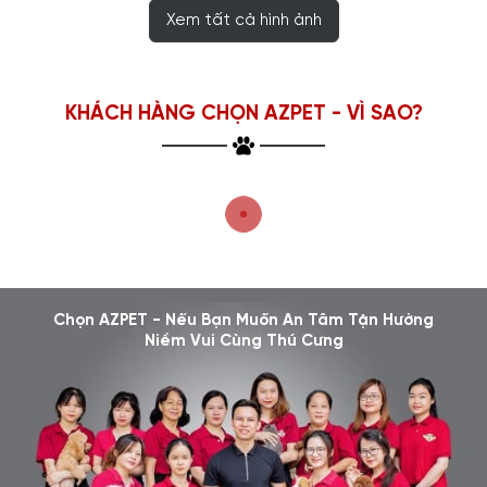
Xem tất cả hình ảnh
KHÁCH HÀNG CHỌN AZPET - VÌ SAO?
Chọn AZPET - Nếu Bạn Muốn An Tâm Tận Hưởng
Niềm Vui Cùng Thú Cưng