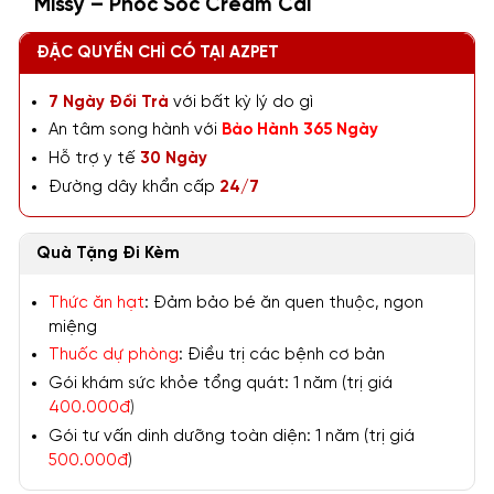
Missy – Phốc Sóc Cream Cái
ĐẶC QUYỀN CHỈ CÓ TẠI AZPET
7 Ngày Đổi Trả
với bất kỳ lý do gì
An tâm song hành với
Bảo Hành 365 Ngày
Hỗ trợ y tế
30 Ngày
Đường dây khẩn cấp
24/7
Quà Tặng Đi Kèm
Thức ăn hạt
: Đảm bảo bé ăn quen thuộc, ngon
miệng
Thuốc dự phòng
: Điều trị các bệnh cơ bản
Gói khám sức khỏe tổng quát: 1 năm (trị giá
400.000đ
)
Gói tư vấn dinh dưỡng toàn diện: 1 năm (trị giá
500.000đ
)