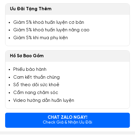
Ưu Đãi Tặng Thêm
Giảm 5% khoá huấn luyện cơ bản
Giảm 5% khoá huấn luyện nâng cao
Giảm 5% khi mua phụ kiện
Hồ Sơ Bao Gồm
Phiếu bảo hành
Cam kết thuần chủng
Sổ theo dõi sức khoẻ
Cẩm nang chăm sóc
Video hướng dẫn huấn luyện
CHAT ZALO NGAY!
Check Giá & Nhận Ưu Đãi