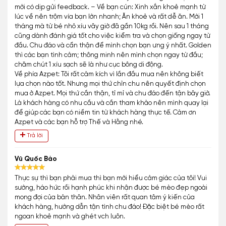
mới có dịp gửi feedback. – Về bạn cún: Xinh xắn khoẻ mạnh từ
lúc về nên trộm vía bạn lớn nhanh; Ăn khoẻ và rất dễ ăn. Mới 1
tháng mà từ bé nhỏ xíu vây giờ đã gần 10kg rồi. Nên sau 1 tháng
cũng dành đánh giá tốt cho việc kiểm tra và chọn giống ngay từ
đầu. Chu đáo và cẩn thận để mình chọn bạn ưng ý nhất. Golden
thì các bạn tình cảm; thông minh nên mình chọn ngay từ đầu;
chăm chút 1 xíu sạch sẽ là như cục bông di động.
Về phía Azpet: Tôi rất cảm kích vì lần đầu mua nên không biết
lựa chọn nào tốt. Nhưng mọi thứ chỉn chu nên quyết định chọn
mua ở Azpet. Mọi thứ cần thận, tỉ mỉ và chu đáo đến tận bây giờ.
Là khách hàng có nhu cầu và cần tham khảo nên mình quay lại
để giúp các bạn có niềm tin từ khách hàng thực tế. Cảm ơn
Azpet và các bạn hỗ trợ Thế và Hằng nhé.
Trả lời
Vũ Quốc Bảo
Thực sự thì bạn phải mua thì bạn mới hiểu cảm giác của tôi! Vui
sướng, háo hức rồi hạnh phúc khi nhận được bé mèo đẹp ngoài
mong đợi của bản thân. Nhân viên rất quan tâm ý kiến của
khách hàng, hướng dẫn tận tình chu đáo! Đặc biệt bé mèo rất
ngoan khoẻ mạnh và ghét vch luôn.