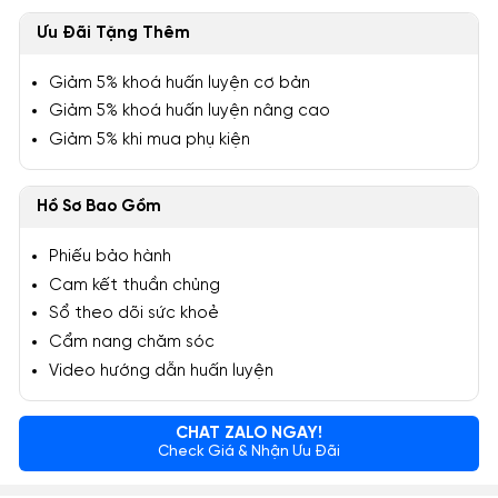
Ưu Đãi Tặng Thêm
Giảm 5% khoá huấn luyện cơ bản
Giảm 5% khoá huấn luyện nâng cao
Giảm 5% khi mua phụ kiện
Hồ Sơ Bao Gồm
Phiếu bảo hành
Cam kết thuần chủng
Sổ theo dõi sức khoẻ
Cẩm nang chăm sóc
Video hướng dẫn huấn luyện
CHAT ZALO NGAY!
Check Giá & Nhận Ưu Đãi