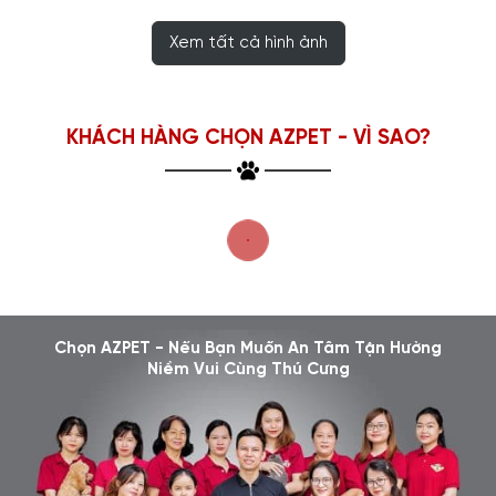
Xem tất cả hình ảnh
KHÁCH HÀNG CHỌN AZPET - VÌ SAO?
Chọn AZPET - Nếu Bạn Muốn An Tâm Tận Hưởng
Niềm Vui Cùng Thú Cưng