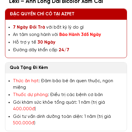
Lexi – Anh Lông Dài Bicolor Xám Cái
ĐẶC QUYỀN CHỈ CÓ TẠI AZPET
7 Ngày Đổi Trả
với bất kỳ lý do gì
An tâm song hành với
Bảo Hành 365 Ngày
Hỗ trợ y tế
30 Ngày
Đường dây khẩn cấp
24/7
Quà Tặng Đi Kèm
Thức ăn hạt
: Đảm bảo bé ăn quen thuộc, ngon
miệng
Thuốc dự phòng
: Điều trị các bệnh cơ bản
Gói khám sức khỏe tổng quát: 1 năm (trị giá
400.000đ
)
Gói tư vấn dinh dưỡng toàn diện: 1 năm (trị giá
500.000đ
)