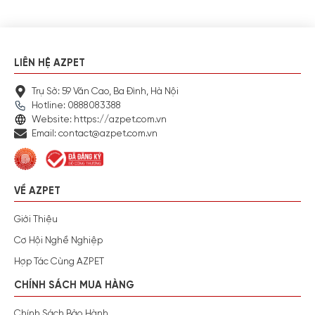
LIÊN HỆ AZPET
Trụ Sở: 59 Văn Cao, Ba Đình, Hà Nội
Hotline: 0888083388
Website: https://azpet.com.vn
Email: contact@azpet.com.vn
VỀ AZPET
Giới Thiệu
Cơ Hội Nghề Nghiệp
Hợp Tác Cùng AZPET
CHÍNH SÁCH MUA HÀNG
Chính Sách Bảo Hành