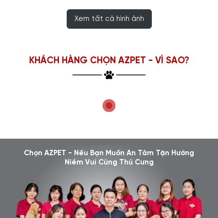
Xem tất cả hình ảnh
KHÁCH HÀNG CHỌN AZPET - VÌ SAO?
Chọn AZPET - Nếu Bạn Muốn An Tâm Tận Hưởng
Niềm Vui Cùng Thú Cưng