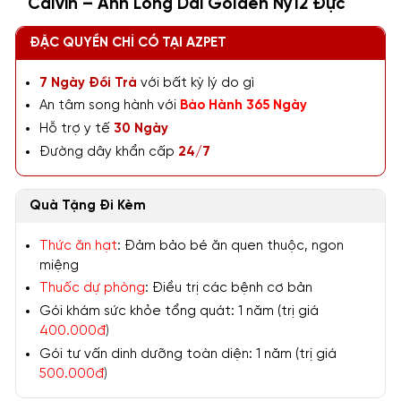
Calvin – Anh Lông Dài Golden Ny12 Đực
ĐẶC QUYỀN CHỈ CÓ TẠI AZPET
7 Ngày Đổi Trả
với bất kỳ lý do gì
An tâm song hành với
Bảo Hành 365 Ngày
Hỗ trợ y tế
30 Ngày
Đường dây khẩn cấp
24/7
Quà Tặng Đi Kèm
Thức ăn hạt
: Đảm bảo bé ăn quen thuộc, ngon
miệng
Thuốc dự phòng
: Điều trị các bệnh cơ bản
Gói khám sức khỏe tổng quát: 1 năm (trị giá
400.000đ
)
Gói tư vấn dinh dưỡng toàn diện: 1 năm (trị giá
500.000đ
)