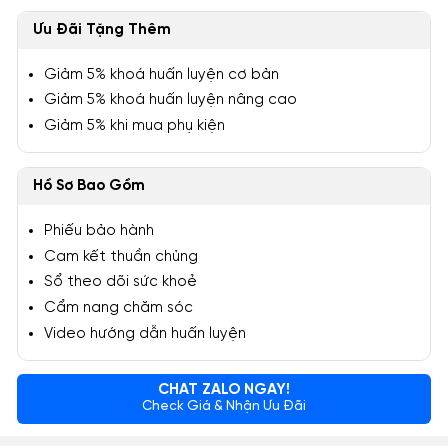
Ưu Đãi Tặng Thêm
Giảm 5% khoá huấn luyện cơ bản
Giảm 5% khoá huấn luyện nâng cao
Giảm 5% khi mua phụ kiện
Hồ Sơ Bao Gồm
Phiếu bảo hành
Cam kết thuần chủng
Sổ theo dõi sức khoẻ
Cẩm nang chăm sóc
Video hướng dẫn huấn luyện
CHAT ZALO NGAY!
Check Giá & Nhận Ưu Đãi