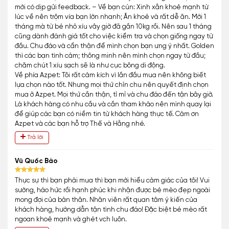
mới có dịp gửi feedback. – Về bạn cún: Xinh xắn khoẻ mạnh từ
lúc về nên trộm vía bạn lớn nhanh; Ăn khoẻ và rất dễ ăn. Mới 1
tháng mà từ bé nhỏ xíu vây giờ đã gần 10kg rồi. Nên sau 1 tháng
cũng dành đánh giá tốt cho việc kiểm tra và chọn giống ngay từ
đầu. Chu đáo và cẩn thận để mình chọn bạn ưng ý nhất. Golden
thì các bạn tình cảm; thông minh nên mình chọn ngay từ đầu;
chăm chút 1 xíu sạch sẽ là như cục bông di động.
Về phía Azpet: Tôi rất cảm kích vì lần đầu mua nên không biết
lựa chọn nào tốt. Nhưng mọi thứ chỉn chu nên quyết định chọn
mua ở Azpet. Mọi thứ cần thận, tỉ mỉ và chu đáo đến tận bây giờ.
Là khách hàng có nhu cầu và cần tham khảo nên mình quay lại
để giúp các bạn có niềm tin từ khách hàng thực tế. Cảm ơn
Azpet và các bạn hỗ trợ Thế và Hằng nhé.
Trả lời
Vũ Quốc Bảo
Thực sự thì bạn phải mua thì bạn mới hiểu cảm giác của tôi! Vui
sướng, háo hức rồi hạnh phúc khi nhận được bé mèo đẹp ngoài
mong đợi của bản thân. Nhân viên rất quan tâm ý kiến của
khách hàng, hướng dẫn tận tình chu đáo! Đặc biệt bé mèo rất
ngoan khoẻ mạnh và ghét vch luôn.