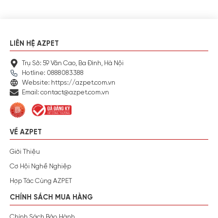
LIÊN HỆ AZPET
Trụ Sở: 59 Văn Cao, Ba Đình, Hà Nội
Hotline: 0888083388
Website: https://azpet.com.vn
Email: contact@azpet.com.vn
VỀ AZPET
Giới Thiệu
Cơ Hội Nghề Nghiệp
Hợp Tác Cùng AZPET
CHÍNH SÁCH MUA HÀNG
Chính Sách Bảo Hành