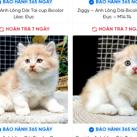
BẢO HÀNH 365 NGÀY
BẢO HÀNH 365 N
Anh Lông Dài Tai cụp Bicolor
Ziggy – Anh Lông Dài Bico
Lilac Đực
Đực – M1474
HOÀN TRẢ 7 NGÀY
HOÀN TRẢ 7 NG
BẢO HÀNH 365 NGÀY
BẢO HÀNH 365 N