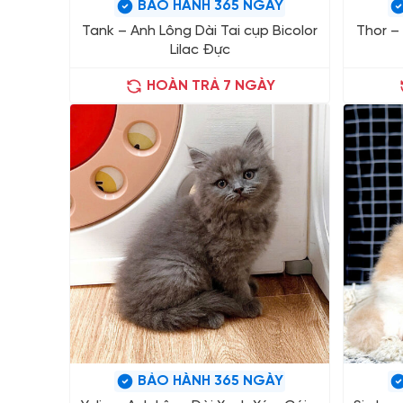
BẢO HÀNH 365 NGÀY
Tank – Anh Lông Dài Tai cụp Bicolor
Thor – 
Lilac Đực
HOÀN TRẢ 7 NGÀY
BẢO HÀNH 365 NGÀY