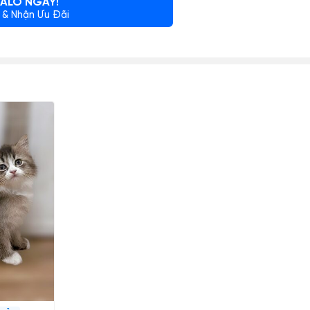
ALO NGAY!
 & Nhận Ưu Đãi