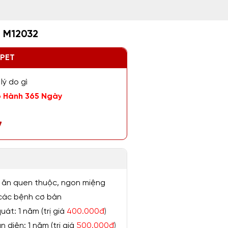
i M12032
ZPET
lý do gì
 Hành 365 Ngày
7
 ăn quen thuộc, ngon miệng
ị các bệnh cơ bản
át: 1 năm (trị giá
400.000đ
)
 diện: 1 năm (trị giá
500.000đ
)