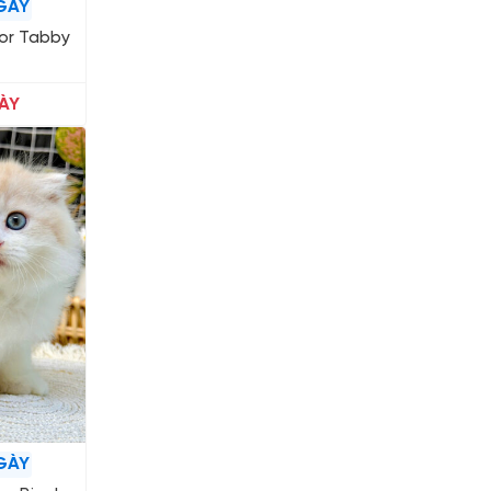
GÀY
lor Tabby
ÀY
GÀY