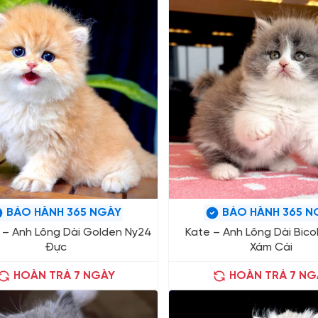
BẢO HÀNH 365 NGÀY
BẢO HÀNH 365 N
– Anh Lông Dài Golden Ny24
Kate – Anh Lông Dài Bico
Đực
Xám Cái
HOÀN TRẢ 7 NGÀY
HOÀN TRẢ 7 NG