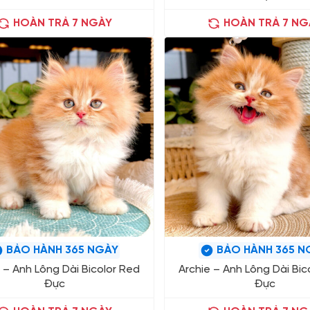
HOÀN TRẢ 7 NGÀY
HOÀN TRẢ 7 NG
BẢO HÀNH 365 NGÀY
BẢO HÀNH 365 N
 – Anh Lông Dài Bicolor Red
Archie – Anh Lông Dài Bic
Đực
Đực