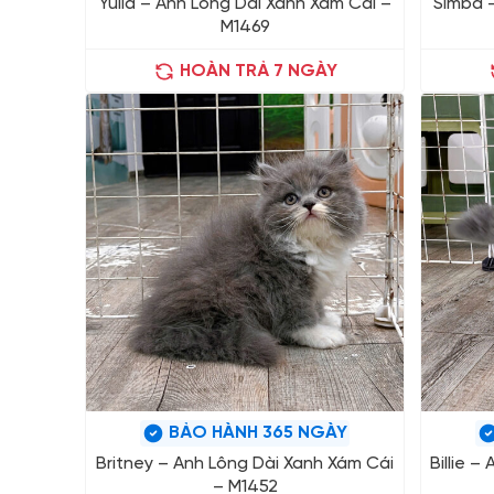
Yulia – Anh Lông Dài Xanh Xám Cái –
Simba –
M1469
HOÀN TRẢ 7 NGÀY
BẢO HÀNH 365 NGÀY
Britney – Anh Lông Dài Xanh Xám Cái
Billie 
– M1452