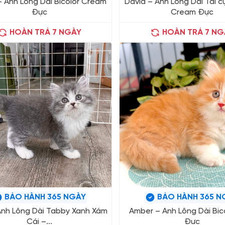
 Anh Lông Dài Bicolor Cream
David – Anh Lông Dài Tai c
Đực
Cream Đực
HOÀN TRẢ 7 NGÀY
HOÀN TRẢ 7 NG
BẢO HÀNH 365 NGÀY
BẢO HÀNH 365 N
– Anh Lông Dài Tabby Xanh Xám
Amber – Anh Lông Dài Bic
Cái –...
Đực