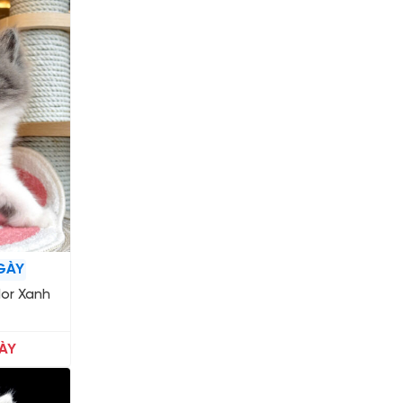
GÀY
lor Xanh
ÀY