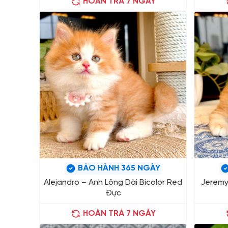
HOÀN TRẢ 7 NGÀY
BẢO HÀNH 365 NGÀY
Alejandro – Anh Lông Dài Bicolor Red
Jeremy
Đực
HOÀN TRẢ 7 NGÀY