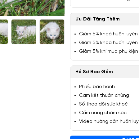
Ưu Đãi Tặng Thêm
Giảm 5% khoá huấn luyện
1/5
Giảm 5% khoá huấn luyện
Giảm 5% khi mua phụ kiện
Hồ Sơ Bao Gồm
Phiếu bảo hành
Cam kết thuần chủng
Sổ theo dõi sức khoẻ
Cẩm nang chăm sóc
Video hướng dẫn huấn lu