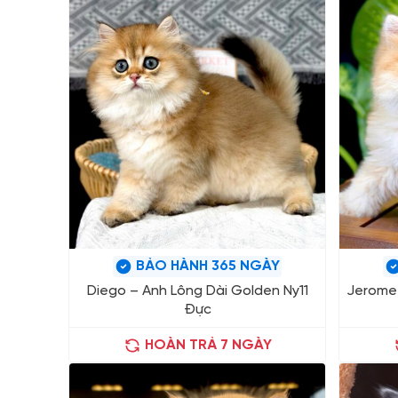
BẢO HÀNH 365 NGÀY
Diego – Anh Lông Dài Golden Ny11
Jerome 
Đực
HOÀN TRẢ 7 NGÀY