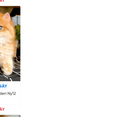
ÀY
GÀY
den Ny12
ÀY