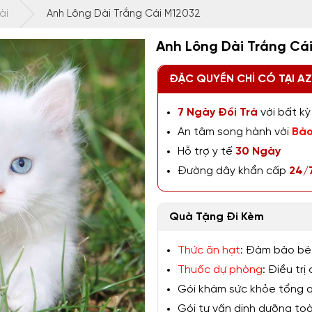
ài
Anh Lông Dài Trắng Cái M12032
Anh Lông Dài Trắng Cá
ĐẶC QUYỀN CHỈ CÓ TẠI A
7 Ngày Đổi Trả
với bất kỳ 
An tâm song hành với
Bảo
Hỗ trợ y tế
30 Ngày
Đường dây khẩn cấp
24/
Quà Tặng Đi Kèm
Thức ăn hạt
: Đảm bảo bé
Thuốc dự phòng
: Điều tr
Gói khám sức khỏe tổng qu
Gói tư vấn dinh dưỡng toàn