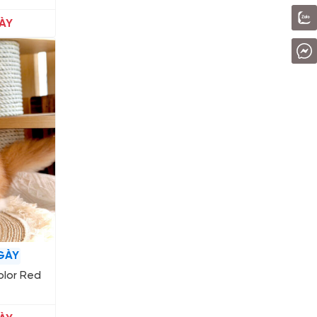
ÀY
GÀY
olor Red