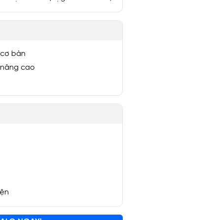
 cơ bản
 nâng cao
yện