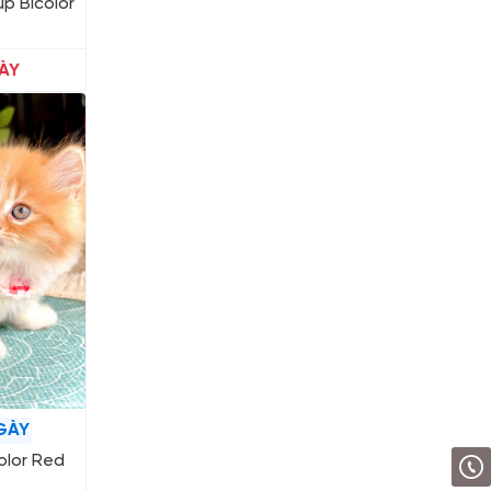
ụp Bicolor
ÀY
GÀY
olor Red