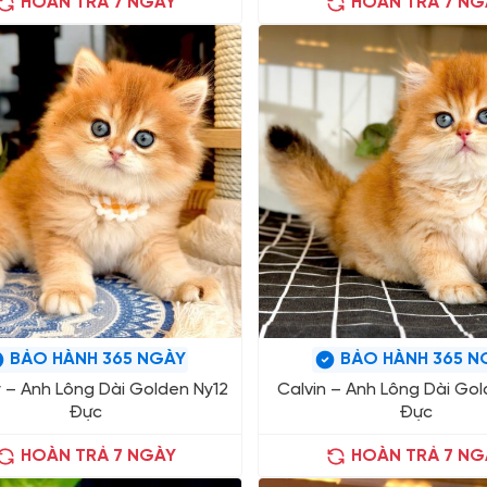
HOÀN TRẢ 7 NGÀY
HOÀN TRẢ 7 NG
BẢO HÀNH 365 NGÀY
BẢO HÀNH 365 N
 – Anh Lông Dài Golden Ny12
Calvin – Anh Lông Dài Gol
Đực
Đực
HOÀN TRẢ 7 NGÀY
HOÀN TRẢ 7 NG