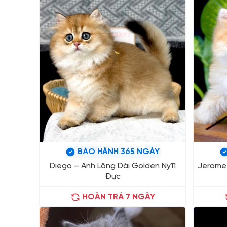
BẢO HÀNH 365 NGÀY
Diego – Anh Lông Dài Golden Ny11
Jerome 
Đực
HOÀN TRẢ 7 NGÀY