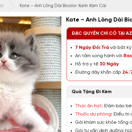
ài
Kate – Anh Lông Dài Bicolor Xanh Xám Cái
Kate – Anh Lông Dài Bi
ĐẶC QUYỀN CHỈ CÓ TẠI A
7 Ngày Đổi Trả
với bất kỳ 
An tâm song hành với
Bảo
Hỗ trợ y tế
30 Ngày
Đường dây khẩn cấp
24/
Quà Tặng Đi Kèm
Thức ăn hạt
: Đảm bảo bé
Thuốc dự phòng
: Điều tr
Gói khám sức khỏe tổng qu
Gói tư vấn dinh dưỡng toàn