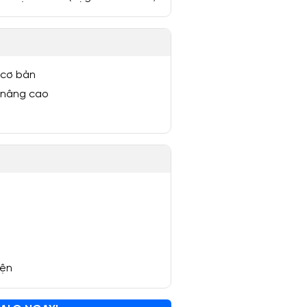
 cơ bản
 nâng cao
yện