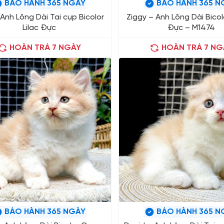
BẢO HÀNH 365 NGÀY
BẢO HÀNH 365 N
Anh Lông Dài Tai cụp Bicolor
Ziggy – Anh Lông Dài Bico
Lilac Đực
Đực – M1474
HOÀN TRẢ 7 NGÀY
HOÀN TRẢ 7 NG
BẢO HÀNH 365 NGÀY
BẢO HÀNH 365 N