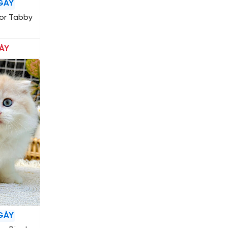
GÀY
lor Tabby
ÀY
GÀY