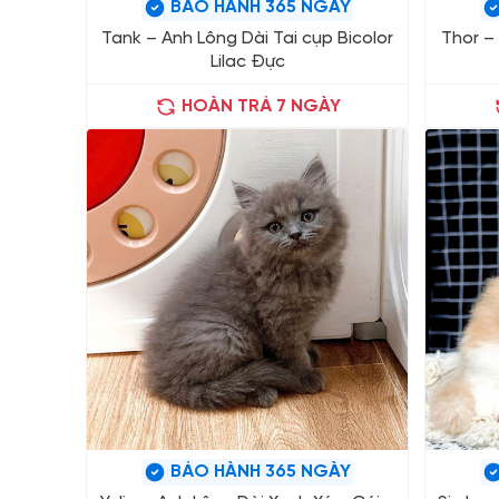
BẢO HÀNH 365 NGÀY
Tank – Anh Lông Dài Tai cụp Bicolor
Thor – 
Lilac Đực
HOÀN TRẢ 7 NGÀY
BẢO HÀNH 365 NGÀY