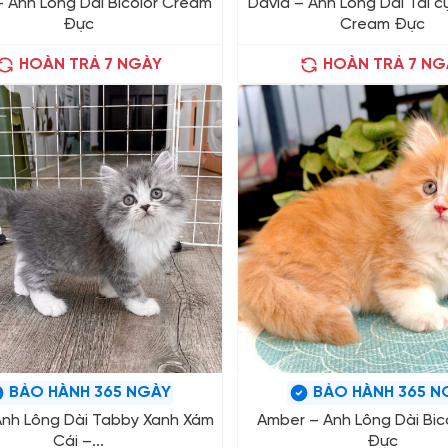
 Anh Lông Dài Bicolor Cream
David – Anh Lông Dài Tai c
Đực
Cream Đực
HOÀN TRẢ 7 NGÀY
HOÀN TRẢ 7 NG
BẢO HÀNH 365 NGÀY
BẢO HÀNH 365 N
– Anh Lông Dài Tabby Xanh Xám
Amber – Anh Lông Dài Bic
Cái –...
Đực