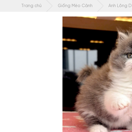
Chuyển
Trang chủ
Giống Mèo Cảnh
Anh Lông D
tới
nội
dung