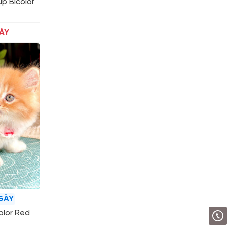
ụp Bicolor
ÀY
GÀY
olor Red