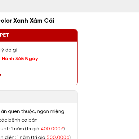
color Xanh Xám Cái
ZPET
lý do gì
 Hành 365 Ngày
7
 ăn quen thuộc, ngon miệng
ị các bệnh cơ bản
át: 1 năm (trị giá
400.000đ
)
 diện: 1 năm (trị giá
500.000đ
)