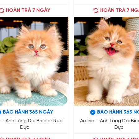
HOÀN TRẢ 7 NGÀY
HOÀN TRẢ 7 NG
BẢO HÀNH 365 NGÀY
BẢO HÀNH 365 N
 – Anh Lông Dài Bicolor Red
Archie – Anh Lông Dài Bic
Đực
Đực