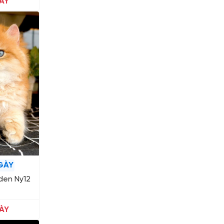
ÀY
GÀY
den Ny12
ÀY