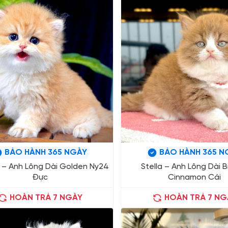
BẢO HÀNH 365 NGÀY
BẢO HÀNH 365 N
– Anh Lông Dài Golden Ny24
Stella – Anh Lông Dài B
Đực
Cinnamon Cái
HOÀN TRẢ 7 NGÀY
HOÀN TRẢ 7 NG