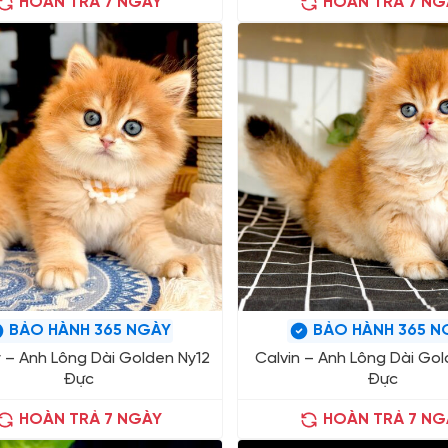
HOÀN TRẢ 7 NGÀY
HOÀN TRẢ 7 NG
BẢO HÀNH 365 NGÀY
BẢO HÀNH 365 N
 – Anh Lông Dài Golden Ny12
Calvin – Anh Lông Dài Gol
Đực
Đực
HOÀN TRẢ 7 NGÀY
HOÀN TRẢ 7 NG