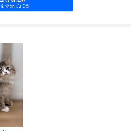
ALO NGAY!
 & Nhận Ưu Đãi