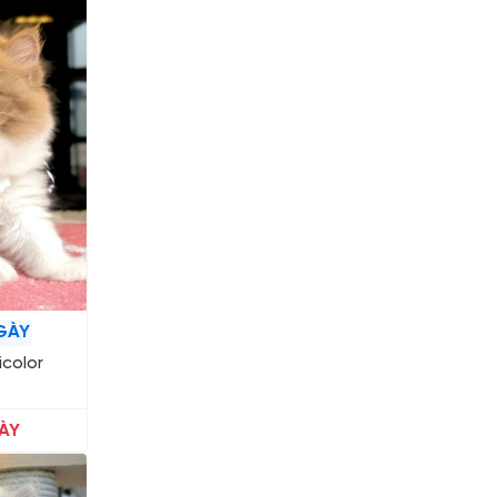
GÀY
icolor
ÀY