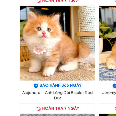
HOÀN TRẢ 7 NGÀY
BẢO HÀNH 365 NGÀY
Alejandro – Anh Lông Dài Bicolor Red
Jeremy
Đực
HOÀN TRẢ 7 NGÀY