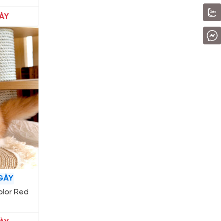
ÀY
GÀY
olor Red