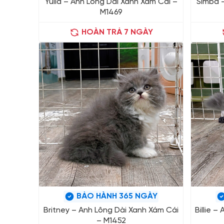
Yulia – Anh Lông Dài Xanh Xám Cái –
Simba –
M1469
HOÀN TRẢ 7 NGÀY
BẢO HÀNH 365 NGÀY
Britney – Anh Lông Dài Xanh Xám Cái
Billie 
– M1452