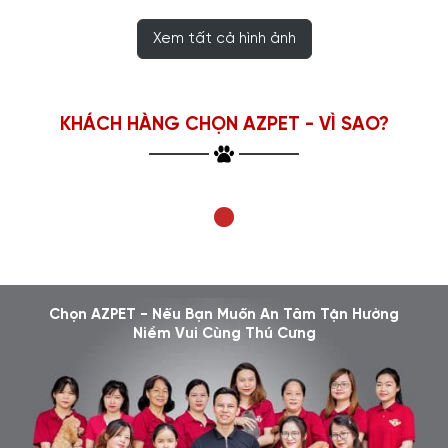
Xem tất cả hình ảnh
KHÁCH HÀNG CHỌN AZPET - VÌ SAO?
Chọn AZPET - Nếu Bạn Muốn An Tâm Tận Hưởng
Niềm Vui Cùng Thú Cưng