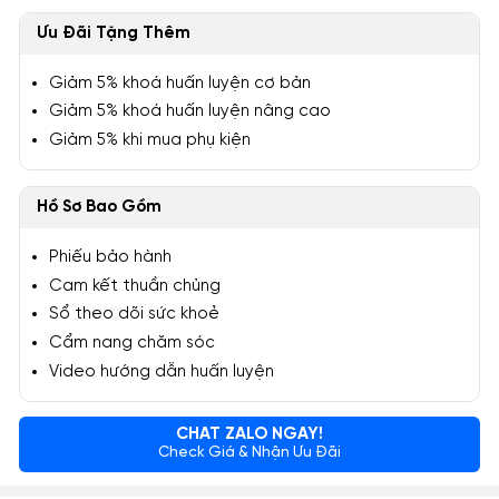
Ưu Đãi Tặng Thêm
Giảm 5% khoá huấn luyện cơ bản
Giảm 5% khoá huấn luyện nâng cao
Giảm 5% khi mua phụ kiện
Hồ Sơ Bao Gồm
Phiếu bảo hành
Cam kết thuần chủng
Sổ theo dõi sức khoẻ
Cẩm nang chăm sóc
Video hướng dẫn huấn luyện
CHAT ZALO NGAY!
Check Giá & Nhận Ưu Đãi