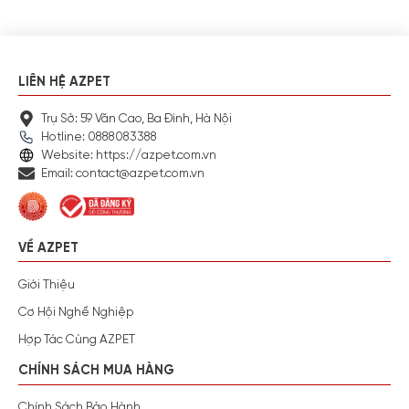
LIÊN HỆ AZPET
Trụ Sở: 59 Văn Cao, Ba Đình, Hà Nội
Hotline: 0888083388
Website: https://azpet.com.vn
Email: contact@azpet.com.vn
VỀ AZPET
Giới Thiệu
Cơ Hội Nghề Nghiệp
Hợp Tác Cùng AZPET
CHÍNH SÁCH MUA HÀNG
Chính Sách Bảo Hành