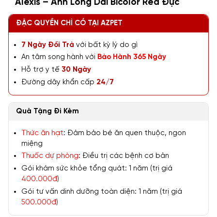
Alexis – Anh Lông Dài Bicolor Red Đực
ĐẶC QUYỀN CHỈ CÓ TẠI AZPET
7 Ngày Đổi Trả
với bất kỳ lý do gì
An tâm song hành với
Bảo Hành 365 Ngày
Hỗ trợ y tế
30 Ngày
Đường dây khẩn cấp
24/7
Quà Tặng Đi Kèm
Thức ăn hạt
: Đảm bảo bé ăn quen thuộc, ngon
miệng
Thuốc dự phòng
: Điều trị các bệnh cơ bản
Gói khám sức khỏe tổng quát: 1 năm (trị giá
400.000đ
)
Gói tư vấn dinh dưỡng toàn diện: 1 năm (trị giá
500.000đ
)