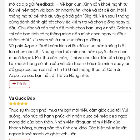
mới có dịp gửi feedback. – Về bạn cún: Xinh xắn khoẻ mạnh từ
lúc về nên trộm vía bạn lớn nhanh; Ăn khoẻ và rất dễ ăn. Mới 1
tháng mà từ bé nhỏ xíu vây giờ đã gần 10kg rồi. Nên sau 1 tháng
cũng dành đánh giá tốt cho việc kiểm tra và chọn giống ngay từ
đầu. Chu đáo và cẩn thận để mình chọn bạn ưng ý nhất. Golden
thì các bạn tình cảm; thông minh nên mình chọn ngay từ đầu;
chăm chút 1 xíu sạch sẽ là như cục bông di động.
Về phía Azpet: Tôi rất cảm kích vì lần đầu mua nên không biết
lựa chọn nào tốt. Nhưng mọi thứ chỉn chu nên quyết định chọn
mua ở Azpet. Mọi thứ cần thận, tỉ mỉ và chu đáo đến tận bây giờ.
Là khách hàng có nhu cầu và cần tham khảo nên mình quay lại
để giúp các bạn có niềm tin từ khách hàng thực tế. Cảm ơn
Azpet và các bạn hỗ trợ Thế và Hằng nhé.
Trả lời
Vũ Quốc Bảo
Thực sự thì bạn phải mua thì bạn mới hiểu cảm giác của tôi! Vui
sướng, háo hức rồi hạnh phúc khi nhận được bé mèo đẹp ngoài
mong đợi của bản thân. Nhân viên rất quan tâm ý kiến của
khách hàng, hướng dẫn tận tình chu đáo! Đặc biệt bé mèo rất
ngoan khoẻ mạnh và ghét vch luôn.