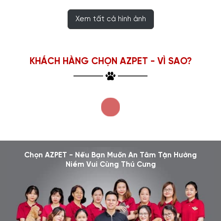
Xem tất cả hình ảnh
KHÁCH HÀNG CHỌN AZPET - VÌ SAO?
Chọn AZPET - Nếu Bạn Muốn An Tâm Tận Hưởng
Niềm Vui Cùng Thú Cưng