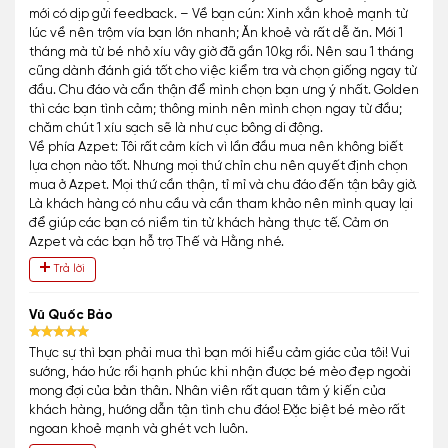
mới có dịp gửi feedback. – Về bạn cún: Xinh xắn khoẻ mạnh từ
lúc về nên trộm vía bạn lớn nhanh; Ăn khoẻ và rất dễ ăn. Mới 1
tháng mà từ bé nhỏ xíu vây giờ đã gần 10kg rồi. Nên sau 1 tháng
cũng dành đánh giá tốt cho việc kiểm tra và chọn giống ngay từ
đầu. Chu đáo và cẩn thận để mình chọn bạn ưng ý nhất. Golden
thì các bạn tình cảm; thông minh nên mình chọn ngay từ đầu;
chăm chút 1 xíu sạch sẽ là như cục bông di động.
Về phía Azpet: Tôi rất cảm kích vì lần đầu mua nên không biết
lựa chọn nào tốt. Nhưng mọi thứ chỉn chu nên quyết định chọn
mua ở Azpet. Mọi thứ cần thận, tỉ mỉ và chu đáo đến tận bây giờ.
Là khách hàng có nhu cầu và cần tham khảo nên mình quay lại
để giúp các bạn có niềm tin từ khách hàng thực tế. Cảm ơn
Azpet và các bạn hỗ trợ Thế và Hằng nhé.
Trả lời
Vũ Quốc Bảo
Thực sự thì bạn phải mua thì bạn mới hiểu cảm giác của tôi! Vui
sướng, háo hức rồi hạnh phúc khi nhận được bé mèo đẹp ngoài
mong đợi của bản thân. Nhân viên rất quan tâm ý kiến của
khách hàng, hướng dẫn tận tình chu đáo! Đặc biệt bé mèo rất
ngoan khoẻ mạnh và ghét vch luôn.