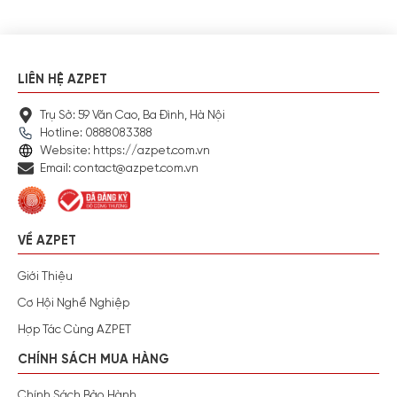
LIÊN HỆ AZPET
Trụ Sở: 59 Văn Cao, Ba Đình, Hà Nội
Hotline: 0888083388
Website: https://azpet.com.vn
Email: contact@azpet.com.vn
VỀ AZPET
Giới Thiệu
Cơ Hội Nghề Nghiệp
Hợp Tác Cùng AZPET
CHÍNH SÁCH MUA HÀNG
Chính Sách Bảo Hành