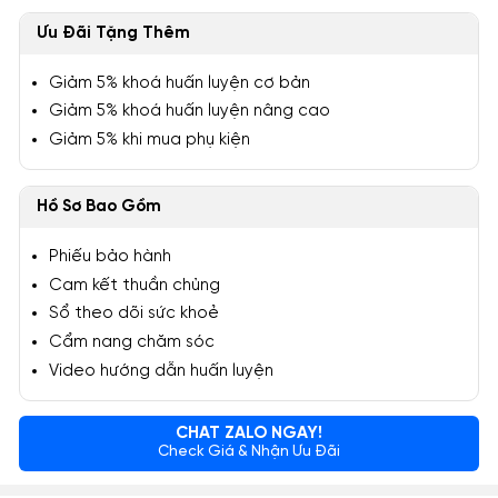
Ưu Đãi Tặng Thêm
Giảm 5% khoá huấn luyện cơ bản
Giảm 5% khoá huấn luyện nâng cao
Giảm 5% khi mua phụ kiện
Hồ Sơ Bao Gồm
Phiếu bảo hành
Cam kết thuần chủng
Sổ theo dõi sức khoẻ
Cẩm nang chăm sóc
Video hướng dẫn huấn luyện
CHAT ZALO NGAY!
Check Giá & Nhận Ưu Đãi