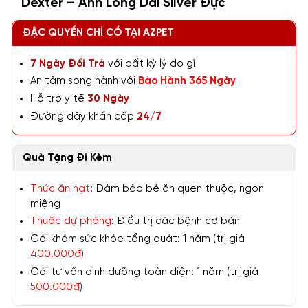
Dexter – Anh Lông Dài Silver Đực
ĐẶC QUYỀN CHỈ CÓ TẠI AZPET
7 Ngày Đổi Trả
với bất kỳ lý do gì
An tâm song hành với
Bảo Hành 365 Ngày
Hỗ trợ y tế
30 Ngày
Đường dây khẩn cấp
24/7
Quà Tặng Đi Kèm
Thức ăn hạt
: Đảm bảo bé ăn quen thuộc, ngon
miệng
Thuốc dự phòng
: Điều trị các bệnh cơ bản
Gói khám sức khỏe tổng quát: 1 năm (trị giá
400.000đ
)
Gói tư vấn dinh dưỡng toàn diện: 1 năm (trị giá
500.000đ
)