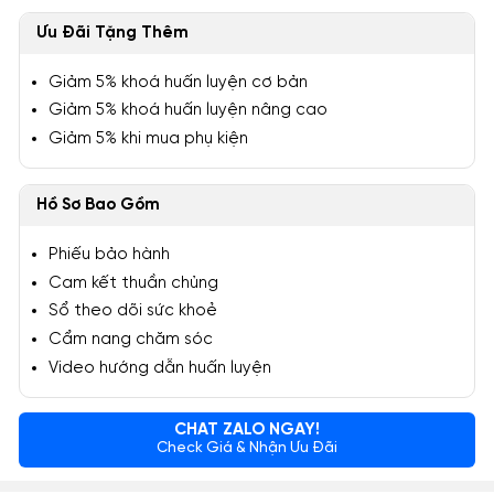
Ưu Đãi Tặng Thêm
Giảm 5% khoá huấn luyện cơ bản
Giảm 5% khoá huấn luyện nâng cao
Giảm 5% khi mua phụ kiện
Hồ Sơ Bao Gồm
Phiếu bảo hành
Cam kết thuần chủng
Sổ theo dõi sức khoẻ
Cẩm nang chăm sóc
Video hướng dẫn huấn luyện
CHAT ZALO NGAY!
Check Giá & Nhận Ưu Đãi