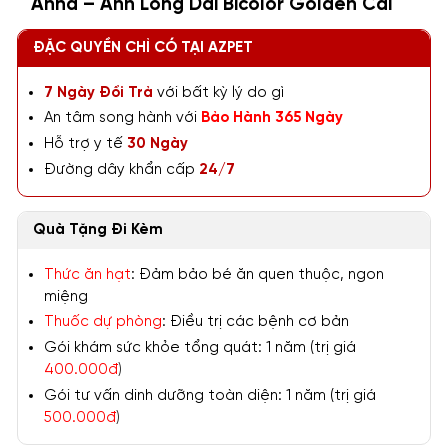
Anna – Anh Lông Dài Bicolor Golden Cái
ĐẶC QUYỀN CHỈ CÓ TẠI AZPET
7 Ngày Đổi Trả
với bất kỳ lý do gì
An tâm song hành với
Bảo Hành 365 Ngày
Hỗ trợ y tế
30 Ngày
Đường dây khẩn cấp
24/7
Quà Tặng Đi Kèm
Thức ăn hạt
: Đảm bảo bé ăn quen thuộc, ngon
miệng
Thuốc dự phòng
: Điều trị các bệnh cơ bản
Gói khám sức khỏe tổng quát: 1 năm (trị giá
400.000đ
)
Gói tư vấn dinh dưỡng toàn diện: 1 năm (trị giá
500.000đ
)