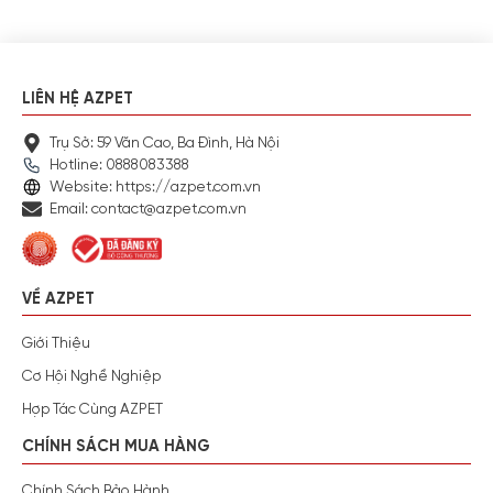
LIÊN HỆ AZPET
Trụ Sở: 59 Văn Cao, Ba Đình, Hà Nội
Hotline: 0888083388
Website: https://azpet.com.vn
Email: contact@azpet.com.vn
VỀ AZPET
Giới Thiệu
Cơ Hội Nghề Nghiệp
Hợp Tác Cùng AZPET
CHÍNH SÁCH MUA HÀNG
Chính Sách Bảo Hành