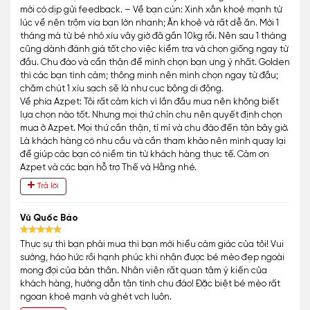
mới có dịp gửi feedback. – Về bạn cún: Xinh xắn khoẻ mạnh từ
lúc về nên trộm vía bạn lớn nhanh; Ăn khoẻ và rất dễ ăn. Mới 1
tháng mà từ bé nhỏ xíu vây giờ đã gần 10kg rồi. Nên sau 1 tháng
cũng dành đánh giá tốt cho việc kiểm tra và chọn giống ngay từ
đầu. Chu đáo và cẩn thận để mình chọn bạn ưng ý nhất. Golden
thì các bạn tình cảm; thông minh nên mình chọn ngay từ đầu;
chăm chút 1 xíu sạch sẽ là như cục bông di động.
Về phía Azpet: Tôi rất cảm kích vì lần đầu mua nên không biết
lựa chọn nào tốt. Nhưng mọi thứ chỉn chu nên quyết định chọn
mua ở Azpet. Mọi thứ cần thận, tỉ mỉ và chu đáo đến tận bây giờ.
Là khách hàng có nhu cầu và cần tham khảo nên mình quay lại
để giúp các bạn có niềm tin từ khách hàng thực tế. Cảm ơn
Azpet và các bạn hỗ trợ Thế và Hằng nhé.
Trả lời
Vũ Quốc Bảo
Thực sự thì bạn phải mua thì bạn mới hiểu cảm giác của tôi! Vui
sướng, háo hức rồi hạnh phúc khi nhận được bé mèo đẹp ngoài
mong đợi của bản thân. Nhân viên rất quan tâm ý kiến của
khách hàng, hướng dẫn tận tình chu đáo! Đặc biệt bé mèo rất
ngoan khoẻ mạnh và ghét vch luôn.