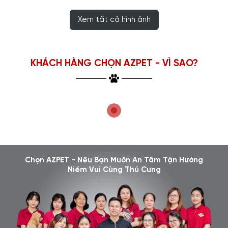
Xem tất cả hình ảnh
KHÁCH HÀNG CHỌN AZPET - VÌ SAO?
Chọn AZPET - Nếu Bạn Muốn An Tâm Tận Hưởng
Niềm Vui Cùng Thú Cưng