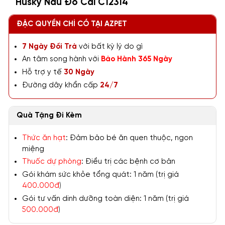
Husky Nâu Đỏ Cái C12314
ĐẶC QUYỀN CHỈ CÓ TẠI AZPET
7 Ngày Đổi Trả
với bất kỳ lý do gì
An tâm song hành với
Bảo Hành 365 Ngày
Hỗ trợ y tế
30 Ngày
Đường dây khẩn cấp
24/7
Quà Tặng Đi Kèm
Thức ăn hạt
: Đảm bảo bé ăn quen thuộc, ngon
miệng
Thuốc dự phòng
: Điều trị các bệnh cơ bản
Gói khám sức khỏe tổng quát: 1 năm (trị giá
400.000đ
)
Gói tư vấn dinh dưỡng toàn diện: 1 năm (trị giá
500.000đ
)