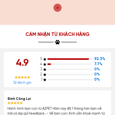
CẢM NHẬN TỪ KHÁCH HÀNG
5
92.3%
4.9
4
7.7%
3
0%
2
0%
1
0%
52 đánh giá
Đinh Công Lợi
Hành trình bạn cún từ AZPET Hôm nay đã 1 tháng hơn bạn về
mới có dịp gửi feedback. – Về bạn cún: Xinh xắn khoẻ mạnh từ