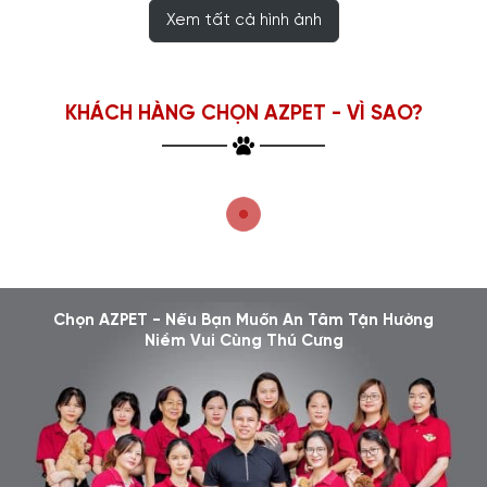
Xem tất cả hình ảnh
KHÁCH HÀNG CHỌN AZPET - VÌ SAO?
Chọn AZPET - Nếu Bạn Muốn An Tâm Tận Hưởng
Niềm Vui Cùng Thú Cưng