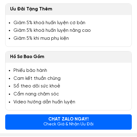
Ưu Đãi Tặng Thêm
Giảm 5% khoá huấn luyện cơ bản
Giảm 5% khoá huấn luyện nâng cao
Giảm 5% khi mua phụ kiện
Hồ Sơ Bao Gồm
Phiếu bảo hành
Cam kết thuần chủng
Sổ theo dõi sức khoẻ
Cẩm nang chăm sóc
Video hướng dẫn huấn luyện
CHAT ZALO NGAY!
Check Giá & Nhận Ưu Đãi