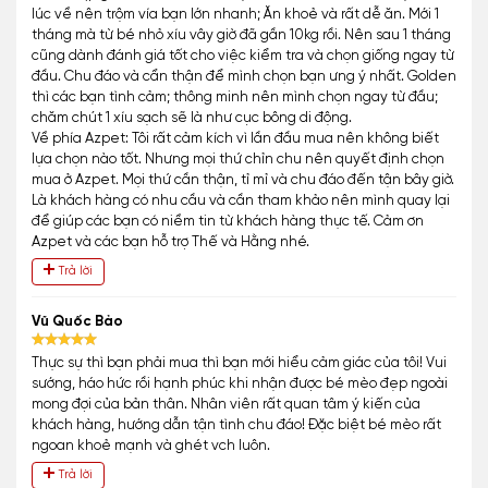
lúc về nên trộm vía bạn lớn nhanh; Ăn khoẻ và rất dễ ăn. Mới 1
tháng mà từ bé nhỏ xíu vây giờ đã gần 10kg rồi. Nên sau 1 tháng
cũng dành đánh giá tốt cho việc kiểm tra và chọn giống ngay từ
đầu. Chu đáo và cẩn thận để mình chọn bạn ưng ý nhất. Golden
thì các bạn tình cảm; thông minh nên mình chọn ngay từ đầu;
chăm chút 1 xíu sạch sẽ là như cục bông di động.
Về phía Azpet: Tôi rất cảm kích vì lần đầu mua nên không biết
lựa chọn nào tốt. Nhưng mọi thứ chỉn chu nên quyết định chọn
mua ở Azpet. Mọi thứ cần thận, tỉ mỉ và chu đáo đến tận bây giờ.
Là khách hàng có nhu cầu và cần tham khảo nên mình quay lại
để giúp các bạn có niềm tin từ khách hàng thực tế. Cảm ơn
Azpet và các bạn hỗ trợ Thế và Hằng nhé.
Trả lời
Vũ Quốc Bảo
Thực sự thì bạn phải mua thì bạn mới hiểu cảm giác của tôi! Vui
sướng, háo hức rồi hạnh phúc khi nhận được bé mèo đẹp ngoài
mong đợi của bản thân. Nhân viên rất quan tâm ý kiến của
khách hàng, hướng dẫn tận tình chu đáo! Đặc biệt bé mèo rất
ngoan khoẻ mạnh và ghét vch luôn.
Trả lời