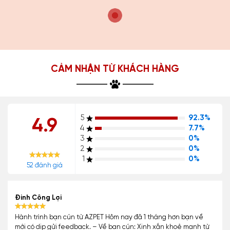
CẢM NHẬN TỪ KHÁCH HÀNG
5
92.3%
4.9
4
7.7%
3
0%
2
0%
1
0%
52 đánh giá
Đinh Công Lợi
Hành trình bạn cún từ AZPET Hôm nay đã 1 tháng hơn bạn về
mới có dịp gửi feedback. – Về bạn cún: Xinh xắn khoẻ mạnh từ