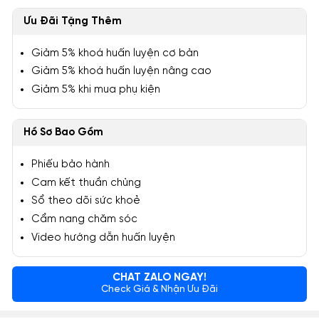
Ưu Đãi Tặng Thêm
Giảm 5% khoá huấn luyện cơ bản
Giảm 5% khoá huấn luyện nâng cao
Giảm 5% khi mua phụ kiện
Hồ Sơ Bao Gồm
Phiếu bảo hành
Cam kết thuần chủng
Sổ theo dõi sức khoẻ
Cẩm nang chăm sóc
Video hướng dẫn huấn luyện
CHAT ZALO NGAY!
Check Giá & Nhận Ưu Đãi