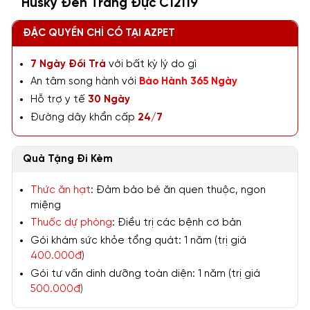
Husky Đen Trắng Đực C12119
ĐẶC QUYỀN CHỈ CÓ TẠI AZPET
7 Ngày Đổi Trả
với bất kỳ lý do gì
An tâm song hành với
Bảo Hành 365 Ngày
Hỗ trợ y tế
30 Ngày
Đường dây khẩn cấp
24/7
Quà Tặng Đi Kèm
Thức ăn hạt
: Đảm bảo bé ăn quen thuộc, ngon
miệng
Thuốc dự phòng
: Điều trị các bệnh cơ bản
Gói khám sức khỏe tổng quát: 1 năm (trị giá
400.000đ
)
Gói tư vấn dinh dưỡng toàn diện: 1 năm (trị giá
500.000đ
)