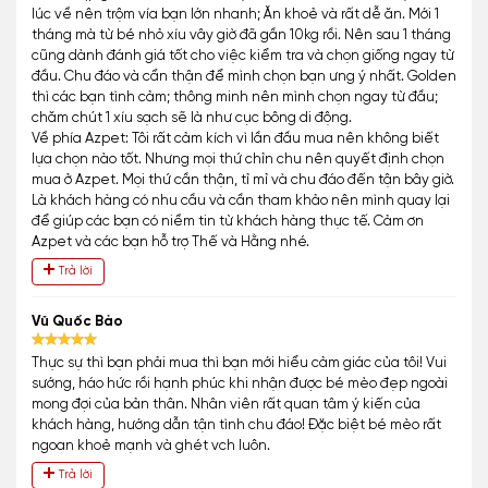
lúc về nên trộm vía bạn lớn nhanh; Ăn khoẻ và rất dễ ăn. Mới 1
tháng mà từ bé nhỏ xíu vây giờ đã gần 10kg rồi. Nên sau 1 tháng
cũng dành đánh giá tốt cho việc kiểm tra và chọn giống ngay từ
đầu. Chu đáo và cẩn thận để mình chọn bạn ưng ý nhất. Golden
thì các bạn tình cảm; thông minh nên mình chọn ngay từ đầu;
chăm chút 1 xíu sạch sẽ là như cục bông di động.
Về phía Azpet: Tôi rất cảm kích vì lần đầu mua nên không biết
lựa chọn nào tốt. Nhưng mọi thứ chỉn chu nên quyết định chọn
mua ở Azpet. Mọi thứ cần thận, tỉ mỉ và chu đáo đến tận bây giờ.
Là khách hàng có nhu cầu và cần tham khảo nên mình quay lại
để giúp các bạn có niềm tin từ khách hàng thực tế. Cảm ơn
Azpet và các bạn hỗ trợ Thế và Hằng nhé.
Trả lời
Vũ Quốc Bảo
Thực sự thì bạn phải mua thì bạn mới hiểu cảm giác của tôi! Vui
sướng, háo hức rồi hạnh phúc khi nhận được bé mèo đẹp ngoài
mong đợi của bản thân. Nhân viên rất quan tâm ý kiến của
khách hàng, hướng dẫn tận tình chu đáo! Đặc biệt bé mèo rất
ngoan khoẻ mạnh và ghét vch luôn.
Trả lời