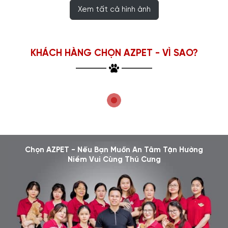
Xem tất cả hình ảnh
KHÁCH HÀNG CHỌN AZPET - VÌ SAO?
Chọn AZPET - Nếu Bạn Muốn An Tâm Tận Hưởng
Niềm Vui Cùng Thú Cưng