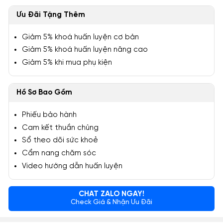
Ưu Đãi Tặng Thêm
Giảm 5% khoá huấn luyện cơ bản
Giảm 5% khoá huấn luyện nâng cao
Giảm 5% khi mua phụ kiện
Hồ Sơ Bao Gồm
Phiếu bảo hành
Cam kết thuần chủng
Sổ theo dõi sức khoẻ
Cẩm nang chăm sóc
Video hướng dẫn huấn luyện
CHAT ZALO NGAY!
Check Giá & Nhận Ưu Đãi