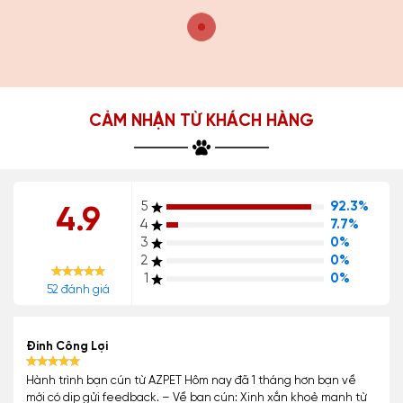
CẢM NHẬN TỪ KHÁCH HÀNG
5
92.3%
4.9
4
7.7%
3
0%
2
0%
1
0%
52 đánh giá
Đinh Công Lợi
Hành trình bạn cún từ AZPET Hôm nay đã 1 tháng hơn bạn về
mới có dịp gửi feedback. – Về bạn cún: Xinh xắn khoẻ mạnh từ