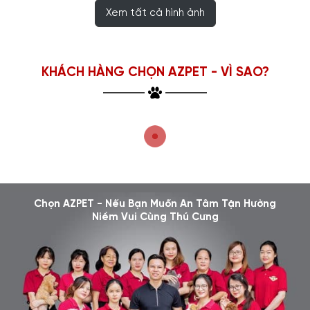
Xem tất cả hình ảnh
KHÁCH HÀNG CHỌN AZPET - VÌ SAO?
Chọn AZPET - Nếu Bạn Muốn An Tâm Tận Hưởng
Niềm Vui Cùng Thú Cưng