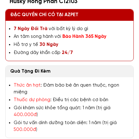
Husky Hồng Phấn C12103
ĐẶC QUYỀN CHỈ CÓ TẠI AZPET
7 Ngày Đổi Trả
với bất kỳ lý do gì
An tâm song hành với
Bảo Hành 365 Ngày
Hỗ trợ y tế
30 Ngày
Đường dây khẩn cấp
24/7
Quà Tặng Đi Kèm
Thức ăn hạt
: Đảm bảo bé ăn quen thuộc, ngon
miệng
Thuốc dự phòng
: Điều trị các bệnh cơ bản
Gói khám sức khỏe tổng quát: 1 năm (trị giá
400.000đ
)
Gói tư vấn dinh dưỡng toàn diện: 1 năm (trị giá
500.000đ
)