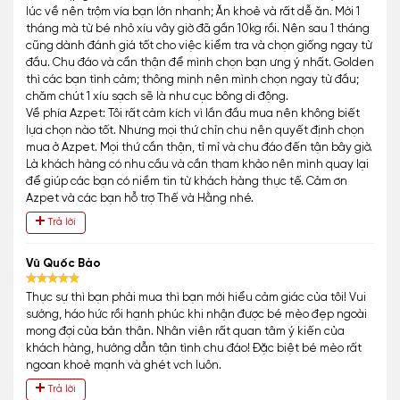
lúc về nên trộm vía bạn lớn nhanh; Ăn khoẻ và rất dễ ăn. Mới 1
tháng mà từ bé nhỏ xíu vây giờ đã gần 10kg rồi. Nên sau 1 tháng
cũng dành đánh giá tốt cho việc kiểm tra và chọn giống ngay từ
đầu. Chu đáo và cẩn thận để mình chọn bạn ưng ý nhất. Golden
thì các bạn tình cảm; thông minh nên mình chọn ngay từ đầu;
chăm chút 1 xíu sạch sẽ là như cục bông di động.
Về phía Azpet: Tôi rất cảm kích vì lần đầu mua nên không biết
lựa chọn nào tốt. Nhưng mọi thứ chỉn chu nên quyết định chọn
mua ở Azpet. Mọi thứ cần thận, tỉ mỉ và chu đáo đến tận bây giờ.
Là khách hàng có nhu cầu và cần tham khảo nên mình quay lại
để giúp các bạn có niềm tin từ khách hàng thực tế. Cảm ơn
Azpet và các bạn hỗ trợ Thế và Hằng nhé.
Trả lời
Vũ Quốc Bảo
Thực sự thì bạn phải mua thì bạn mới hiểu cảm giác của tôi! Vui
sướng, háo hức rồi hạnh phúc khi nhận được bé mèo đẹp ngoài
mong đợi của bản thân. Nhân viên rất quan tâm ý kiến của
khách hàng, hướng dẫn tận tình chu đáo! Đặc biệt bé mèo rất
ngoan khoẻ mạnh và ghét vch luôn.
Trả lời