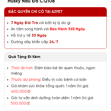
Husky Nâu Đỏ C12108
ĐẶC QUYỀN CHỈ CÓ TẠI AZPET
7 Ngày Đổi Trả
với bất kỳ lý do gì
An tâm song hành với
Bảo Hành 365 Ngày
Hỗ trợ y tế
30 Ngày
Đường dây khẩn cấp
24/7
Quà Tặng Đi Kèm
Thức ăn hạt
: Đảm bảo bé ăn quen thuộc, ngon
miệng
Thuốc dự phòng
: Điều trị các bệnh cơ bản
Gói khám sức khỏe tổng quát: 1 năm (trị giá
400.000đ
)
Gói tư vấn dinh dưỡng toàn diện: 1 năm (trị giá
500.000đ
)