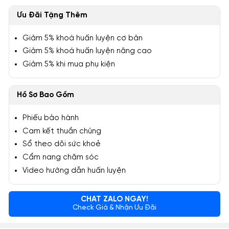
Ưu Đãi Tặng Thêm
Giảm 5% khoá huấn luyện cơ bản
Giảm 5% khoá huấn luyện nâng cao
Giảm 5% khi mua phụ kiện
Hồ Sơ Bao Gồm
Phiếu bảo hành
Cam kết thuần chủng
Sổ theo dõi sức khoẻ
Cẩm nang chăm sóc
Video hướng dẫn huấn luyện
CHAT ZALO NGAY!
Check Giá & Nhận Ưu Đãi