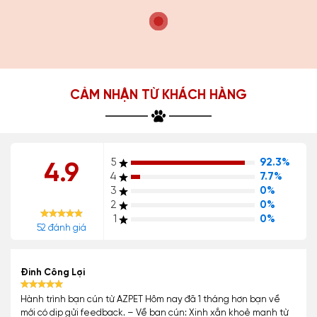
CẢM NHẬN TỪ KHÁCH HÀNG
5
92.3%
4.9
4
7.7%
3
0%
2
0%
1
0%
52 đánh giá
Đinh Công Lợi
Hành trình bạn cún từ AZPET Hôm nay đã 1 tháng hơn bạn về
mới có dịp gửi feedback. – Về bạn cún: Xinh xắn khoẻ mạnh từ