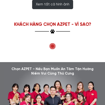
Xem tất cả hình ảnh
KHÁCH HÀNG CHỌN AZPET - VÌ SAO?
Chọn AZPET - Nếu Bạn Muốn An Tâm Tận Hưởng
Niềm Vui Cùng Thú Cưng