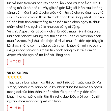
lúc về nên trộm vía bạn lớn nhanh; Ăn khoẻ và rất dễ ăn. Mới 1
tháng mà từ bé nhỏ xíu vây giờ đã gần 10kg rồi. Nên sau 1 tháng
cũng dành đánh giá tốt cho việc kiểm tra và chọn giống ngay từ
đầu. Chu đáo và cẩn thận để mình chọn bạn ưng ý nhất. Golden
thì các bạn tình cảm; thông minh nên mình chọn ngay từ đầu;
chăm chút 1 xíu sạch sẽ là như cục bông di động.
Về phía Azpet: Tôi rất cảm kích vì lần đầu mua nên không biết
lựa chọn nào tốt. Nhưng mọi thứ chỉn chu nên quyết định chọn
mua ở Azpet. Mọi thứ cần thận, tỉ mỉ và chu đáo đến tận bây giờ.
Là khách hàng có nhu cầu và cần tham khảo nên mình quay lại
để giúp các bạn có niềm tin từ khách hàng thực tế. Cảm ơn
Azpet và các bạn hỗ trợ Thế và Hằng nhé.
Trả lời
Vũ Quốc Bảo
Thực sự thì bạn phải mua thì bạn mới hiểu cảm giác của tôi! Vui
sướng, háo hức rồi hạnh phúc khi nhận được bé mèo đẹp ngoài
mong đợi của bản thân. Nhân viên rất quan tâm ý kiến của
khách hàng, hướng dẫn tận tình chu đáo! Đặc biệt bé mèo rất
ngoan khoẻ mạnh và ghét vch luôn.
Trả lời