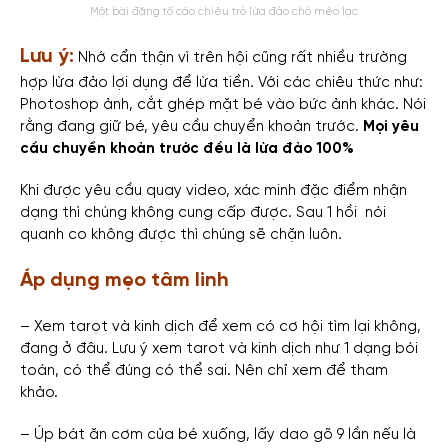
Một bài đăng tố cáo chiêu trò lừa đảo chó mèo lạc
Lưu ý:
Nhớ cẩn thận vì trên hội cũng rất nhiều trường
hợp lừa đảo lợi dụng để lừa tiền. Với các chiêu thức như:
Photoshop ảnh, cắt ghép mặt bé vào bức ảnh khác. Nói
rằng đang giữ bé, yêu cầu chuyển khoản trước.
Mọi yêu
cầu chuyển khoản trước đều là lừa đảo 100%
Khi được yêu cầu quay video, xác minh đặc điểm nhận
dạng thì chúng không cung cấp được. Sau 1 hồi nói
quanh co không được thì chúng sẽ chặn luôn.
Áp dụng mẹo tâm linh
– Xem tarot và kinh dịch để xem có cơ hội tìm lại không,
đang ở đâu. Lưu ý xem tarot và kinh dịch như 1 dạng bói
toán, có thể đúng có thể sai. Nên chỉ xem để tham
khảo.
– Úp bát ăn cơm của bé xuống, lấy dao gõ 9 lần nếu là