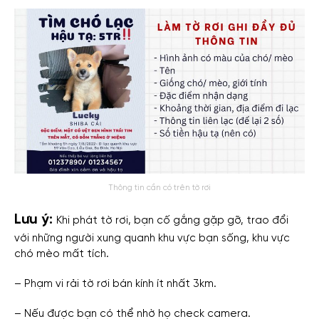
Thông tin cần có trên tờ rơi
Lưu ý:
Khi phát tờ rơi, bạn cố gắng gặp gỡ, trao đổi
với những người xung quanh khu vực bạn sống, khu vực
chó mèo mất tích.
– Phạm vi rải tờ rơi bán kính ít nhất 3km.
– Nếu được bạn có thể nhờ họ check camera.