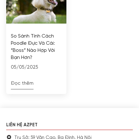
So Sánh Tính Cách
Poodle Đực Và Cái:
“Boss” Nào Hợp Với
Bạn Hơn?
05/05/2025
Đọc thêm
LIÊN HỆ AZPET
Trụ Sở: 59 Văn Cao, Ba Đình, Hà Nội