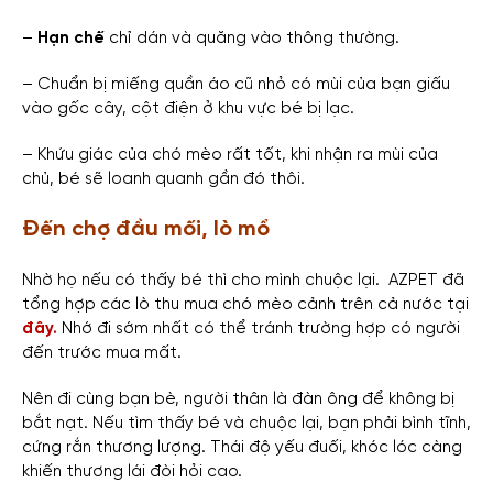
–
Hạn chế
chỉ dán và quăng vào thông thường.
– Chuẩn bị miếng quần áo cũ nhỏ có mùi của bạn giấu
vào gốc cây, cột điện ở khu vực bé bị lạc.
– Khứu giác của chó mèo rất tốt, khi nhận ra mùi của
chủ, bé sẽ loanh quanh gần đó thôi.
Đến chợ đầu mối, lò mổ
Nhờ họ nếu có thấy bé thì cho mình chuộc lại.
AZPET đã
tổng hợp các lò thu mua chó mèo cảnh trên cả nước tại
đây.
Nhớ đi sớm nhất có thể tránh trường hợp có người
đến trước mua mất.
Nên đi cùng bạn bè, người thân là đàn ông để không bị
bắt nạt.
Nếu tìm thấy bé và chuộc lại, bạn phải bình tĩnh,
cứng rắn thương lượng. Thái độ yếu đuối, khóc lóc càng
khiến thương lái đòi hỏi cao.