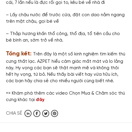
cái, 7 lần nếu là đực rồi gọi to, kêu bé về nhà đi
– Lấy chậu nước để trước cửa, đặt con dao nằm ngang
trên mặt chậu, gọi bé về
– Thắp hương khấn thổ công, thổ địa, tổ tiên cầu cho
bé bình an, sớm trở về nhà.
Tổng kết:
Trên đây là một số kinh nghiệm tìm kiếm thú
cưng thất lạc. AZPET hiểu cảm giác mất mát và lo lắng
này. Hy vọng các bạn sẽ thật mạnh mẽ và không thôi
hết hy vọng, từ bỏ. Nếu thấy bài viết hay vừa hữu ích,
các bạn hãy chia sẻ cho nhiều người cùng biết nhé.
=> Khám phá thêm các video Chọn Mua & Chăm sóc thú
cưng khác tại
đây
CHIA SẺ