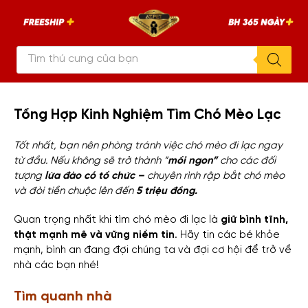
Chuyển
AZPET
tới
–
An
nội
Tâm
Đón
Tìm
dung
Pet
kiếm
sản
phẩm
Tổng Hợp Kinh Nghiệm Tìm Chó Mèo Lạc
Tốt nhất, bạn nên phòng tránh việc chó mèo đi lạc ngay
từ đầu. Nếu không sẽ trở thành “
mồi ngon”
cho các đối
tượng
lừa đảo có tổ chức –
chuyên rình rập bắt chó mèo
và đòi tiền chuộc lên đến
5 triệu đồng.
Quan trọng nhất khi tìm chó mèo đi lạc là
giữ bình tĩnh,
thật mạnh mẽ và vững niềm tin
. Hãy tin các bé khỏe
mạnh, bình an đang đợi chúng ta và đợi cơ hội để trở về
nhà các bạn nhé!
Tìm quanh nhà