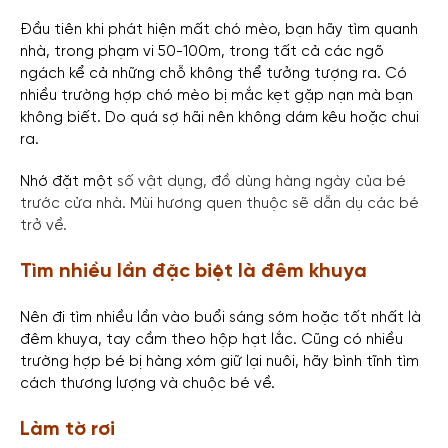
Đầu tiên khi phát hiện mất chó mèo, bạn hãy tìm quanh
nhà, trong phạm vi 50-100m, trong tất cả các ngõ
ngách kể cả những chỗ không thể tưởng tượng ra.
Có
nhiều trường hợp chó mèo bị mắc kẹt gặp nạn mà bạn
không biết.
Do quá sợ hãi nên không dám kêu hoặc chui
ra.
Nhớ đặt một
số vật dụng, đồ dùng hàng ngày của bé
trước cửa nhà. Mùi hương quen thuộc sẽ dẫn dụ các bé
trở về.
Tìm nhiều lần đặc biệt là đêm khuya
Nên đi tìm nhiều lần vào buổi sáng sớm hoặc tốt nhất là
đêm khuya, tay cầm theo hộp hạt lắc.
Cũng có nhiều
trường hợp bé bị hàng xóm giữ lại nuôi, hãy bình tĩnh tìm
cách thương lượng và chuộc bé về.
Làm tờ rơi