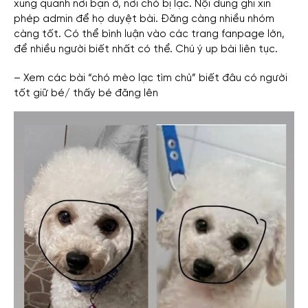
xung quanh nơi bạn ở, nơi chó bị lạc.
Nội dung ghi xin
phép admin để họ duyệt bài. Đăng càng nhiều nhóm
càng tốt.
Có thể bình luận vào các trang fanpage lớn,
để nhiều người biết nhất có thể. Chú ý up bài liên tục.
– Xem các bài “chó mèo lạc tìm chủ” biết đâu có người
tốt giữ bé/ thấy bé đăng lên