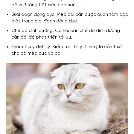
bệnh đường tiết niệu cao hơn.
Giai đoạn động dục: Mèo cái cần được quan tâm đặc
biệt trong giai đoạn động dục.
Chế độ dinh dưỡng: Cả hai cần chế độ dinh dưỡng
cân đối để phát triển tối ưu.
Khám thú y định kỳ: Kiểm tra thú y định kỳ là cần thiết
cho cả mèo đực và cái.