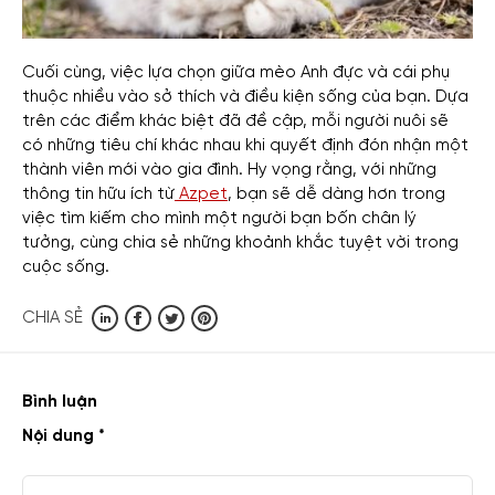
Cuối cùng, việc lựa chọn giữa mèo Anh đực và cái phụ
thuộc nhiều vào sở thích và điều kiện sống của bạn. Dựa
trên các điểm khác biệt đã đề cập, mỗi người nuôi sẽ
có những tiêu chí khác nhau khi quyết định đón nhận một
thành viên mới vào gia đình. Hy vọng rằng, với những
thông tin hữu ích từ
Azpet
, bạn sẽ dễ dàng hơn trong
việc tìm kiếm cho mình một người bạn bốn chân lý
tưởng, cùng chia sẻ những khoảnh khắc tuyệt vời trong
cuộc sống.
CHIA SẺ
Bình luận
Nội dung *