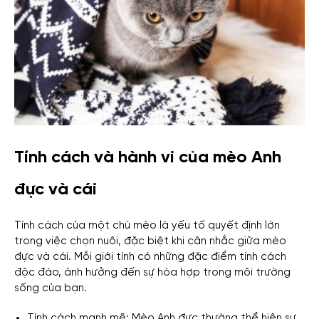
Tính cách và hành vi của mèo Anh
đực và cái
Tính cách của một chú mèo là yếu tố quyết định lớn
trong việc chọn nuôi, đặc biệt khi cân nhắc giữa mèo
đực và cái. Mỗi giới tính có những đặc điểm tính cách
độc đáo, ảnh hưởng đến sự hòa hợp trong môi trường
sống của bạn.
Tính cách mạnh mẽ: Mèo Anh đực thường thể hiện sự