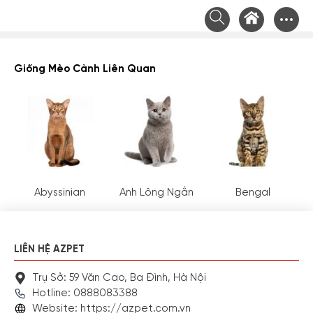
Chuyển
tới
nội
dung
Giống Mèo Cảnh Liên Quan
Abyssinian
Anh Lông Ngắn
Bengal
LIÊN HỆ AZPET
Trụ Sở: 59 Văn Cao, Ba Đình, Hà Nội
Hotline: 0888083388
Website: https://azpet.com.vn