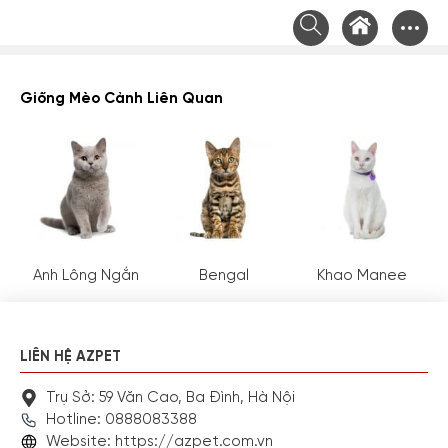
Chuyển
tới
nội
dung
Giống Mèo Cảnh Liên Quan
Anh Lông Ngắn
Bengal
Khao Manee
LIÊN HỆ AZPET
Trụ Sở: 59 Văn Cao, Ba Đình, Hà Nội
Hotline: 0888083388
Website: https://azpet.com.vn