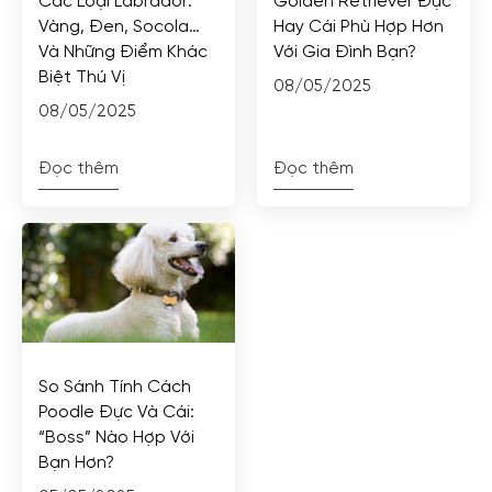
Các Loại Labrador:
Golden Retriever Đực
Vàng, Đen, Socola…
Hay Cái Phù Hợp Hơn
Và Những Điểm Khác
Với Gia Đình Bạn?
Biệt Thú Vị
08/05/2025
08/05/2025
Đọc thêm
Đọc thêm
So Sánh Tính Cách
Poodle Đực Và Cái:
“Boss” Nào Hợp Với
Bạn Hơn?