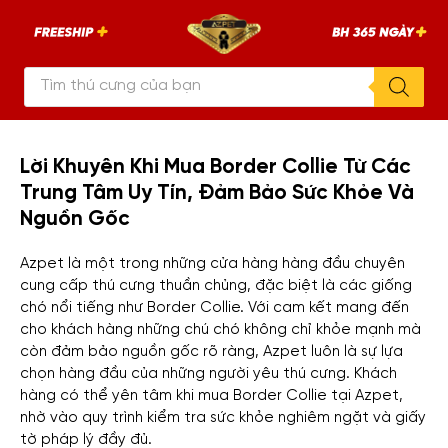
Chuyển
AZPET
tới
–
An
nội
Tâm
Đón
Tìm
dung
Pet
kiếm
sản
phẩm
Lời Khuyên Khi Mua Border Collie Từ Các
Trung Tâm Uy Tín, Đảm Bảo Sức Khỏe Và
Nguồn Gốc
Azpet là một trong những cửa hàng hàng đầu chuyên
cung cấp thú cưng thuần chủng, đặc biệt là các giống
chó nổi tiếng như Border Collie. Với cam kết mang đến
cho khách hàng những chú chó không chỉ khỏe mạnh mà
còn đảm bảo nguồn gốc rõ ràng, Azpet luôn là sự lựa
chọn hàng đầu của những người yêu thú cưng. Khách
hàng có thể yên tâm khi mua Border Collie tại Azpet,
nhờ vào quy trình kiểm tra sức khỏe nghiêm ngặt và giấy
tờ pháp lý đầy đủ.