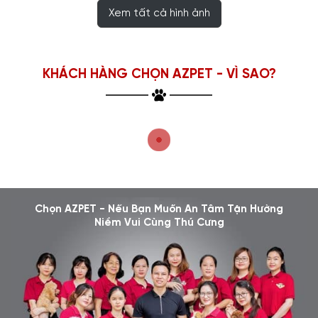
Xem tất cả hình ảnh
KHÁCH HÀNG CHỌN AZPET - VÌ SAO?
Chọn AZPET - Nếu Bạn Muốn An Tâm Tận Hưởng
Niềm Vui Cùng Thú Cưng