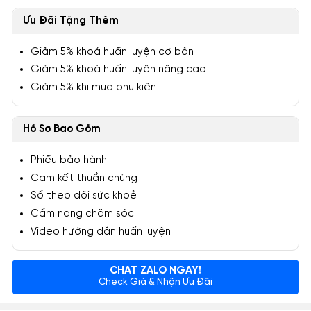
Ưu Đãi Tặng Thêm
Giảm 5% khoá huấn luyện cơ bản
Giảm 5% khoá huấn luyện nâng cao
Giảm 5% khi mua phụ kiện
Hồ Sơ Bao Gồm
Phiếu bảo hành
Cam kết thuần chủng
Sổ theo dõi sức khoẻ
Cẩm nang chăm sóc
Video hướng dẫn huấn luyện
CHAT ZALO NGAY!
Check Giá & Nhận Ưu Đãi