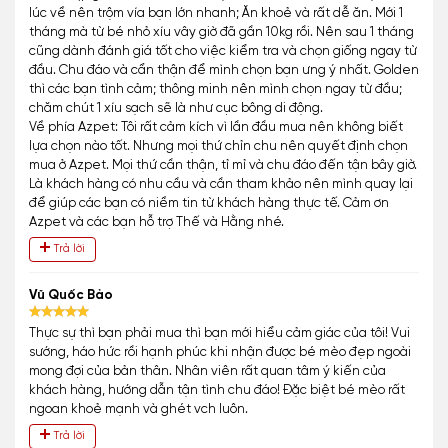
lúc về nên trộm vía bạn lớn nhanh; Ăn khoẻ và rất dễ ăn. Mới 1
tháng mà từ bé nhỏ xíu vây giờ đã gần 10kg rồi. Nên sau 1 tháng
cũng dành đánh giá tốt cho việc kiểm tra và chọn giống ngay từ
đầu. Chu đáo và cẩn thận để mình chọn bạn ưng ý nhất. Golden
thì các bạn tình cảm; thông minh nên mình chọn ngay từ đầu;
chăm chút 1 xíu sạch sẽ là như cục bông di động.
Về phía Azpet: Tôi rất cảm kích vì lần đầu mua nên không biết
lựa chọn nào tốt. Nhưng mọi thứ chỉn chu nên quyết định chọn
mua ở Azpet. Mọi thứ cần thận, tỉ mỉ và chu đáo đến tận bây giờ.
Là khách hàng có nhu cầu và cần tham khảo nên mình quay lại
để giúp các bạn có niềm tin từ khách hàng thực tế. Cảm ơn
Azpet và các bạn hỗ trợ Thế và Hằng nhé.
Trả lời
Vũ Quốc Bảo
Thực sự thì bạn phải mua thì bạn mới hiểu cảm giác của tôi! Vui
sướng, háo hức rồi hạnh phúc khi nhận được bé mèo đẹp ngoài
mong đợi của bản thân. Nhân viên rất quan tâm ý kiến của
khách hàng, hướng dẫn tận tình chu đáo! Đặc biệt bé mèo rất
ngoan khoẻ mạnh và ghét vch luôn.
Trả lời