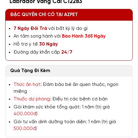
Labrador Vàng Cái C12283
ĐẶC QUYỀN CHỈ CÓ TẠI AZPET
7 Ngày Đổi Trả
với bất kỳ lý do gì
An tâm song hành với
Bảo Hành 365 Ngày
Hỗ trợ y tế
30 Ngày
Đường dây khẩn cấp
24/7
Quà Tặng Đi Kèm
Thức ăn hạt
: Đảm bảo bé ăn quen thuộc, ngon
miệng
Thuốc dự phòng
: Điều trị các bệnh cơ bản
Gói khám sức khỏe tổng quát: 1 năm (trị giá
400.000đ
)
Gói tư vấn dinh dưỡng toàn diện: 1 năm (trị giá
500.000đ
)