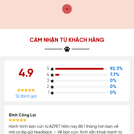
CẢM NHẬN TỪ KHÁCH HÀNG
5
92.3%
4.9
4
7.7%
3
0%
2
0%
1
0%
52 đánh giá
Đinh Công Lợi
Hành trình bạn cún từ AZPET Hôm nay đã 1 tháng hơn bạn về
mới có dịp gửi feedback. – Về bạn cún: Xinh xắn khoẻ mạnh từ