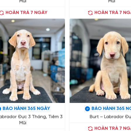
Mũi
Mũi
HOÀN TRẢ 7 NGÀY
HOÀN TRẢ 7 NG
BẢO HÀNH 365 NGÀY
BẢO HÀNH 365 N
abrador Đực 3 Tháng, Tiêm 3
Burt – Labrador Đ
Mũi
HOÀN TRẢ 7 NG