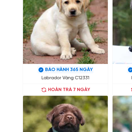
BẢO HÀNH 365 NGÀY
Labrador Vàng C12331
HOÀN TRẢ 7 NGÀY