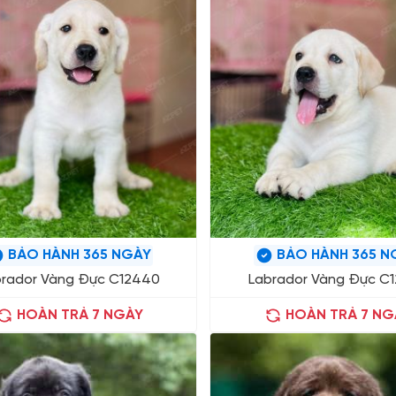
BẢO HÀNH 365 NGÀY
BẢO HÀNH 365 N
brador Vàng Đực C12440
Labrador Vàng Đực C
HOÀN TRẢ 7 NGÀY
HOÀN TRẢ 7 NG