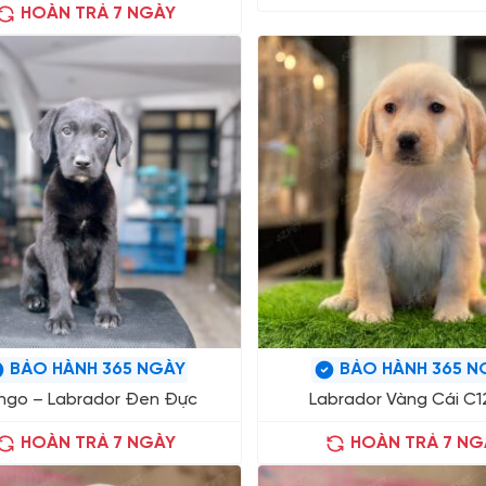
HOÀN TRẢ 7 NGÀY
BẢO HÀNH 365 NGÀY
BẢO HÀNH 365 N
ngo – Labrador Đen Đực
Labrador Vàng Cái C1
HOÀN TRẢ 7 NGÀY
HOÀN TRẢ 7 NG