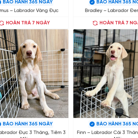
BẢO HÀNH 365 NGÀY
BẢO HÀNH 365 N
mus – Labrador Vàng Đực
Bradley – Labrador Đe
HOÀN TRẢ 7 NGÀY
HOÀN TRẢ 7 NG
BẢO HÀNH 365 NGÀY
BẢO HÀNH 365 N
Labrador Đực 3 Tháng, Tiêm 3
Finn – Labrador Cái 3 Thán