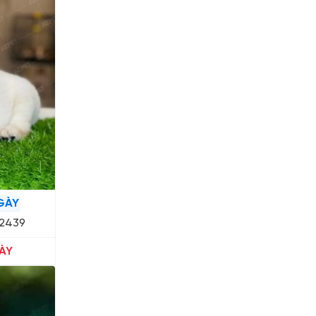
GÀY
12439
ÀY