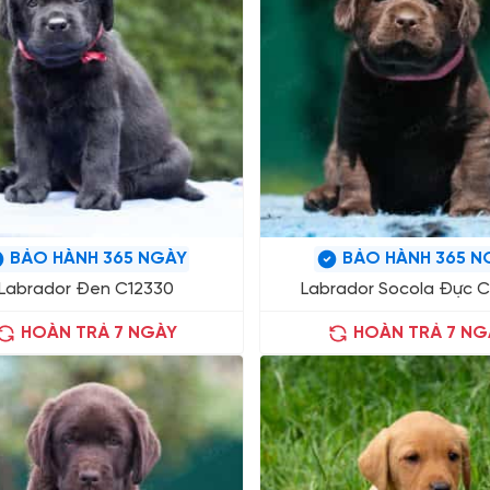
BẢO HÀNH 365 NGÀY
BẢO HÀNH 365 N
Labrador Đen C12330
Labrador Socola Đực C
HOÀN TRẢ 7 NGÀY
HOÀN TRẢ 7 NG