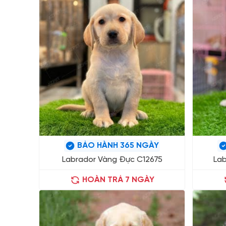
BẢO HÀNH 365 NGÀY
Labrador Vàng Đực C12675
La
HOÀN TRẢ 7 NGÀY