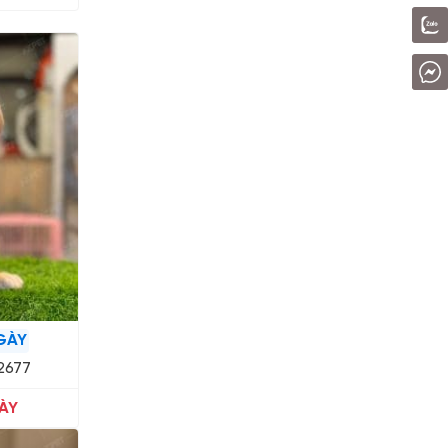
GÀY
2677
ÀY