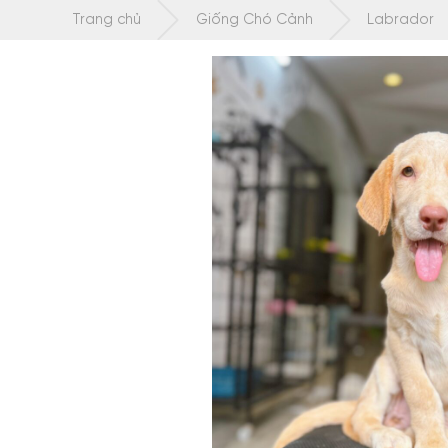
Chuyển
Trang chủ
Giống Chó Cảnh
Labrador
tới
nội
dung