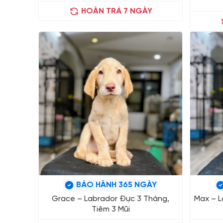
HOÀN TRẢ 7 NGÀY
BẢO HÀNH 365 NGÀY
Grace – Labrador Đực 3 Tháng,
Max – L
Tiêm 3 Mũi