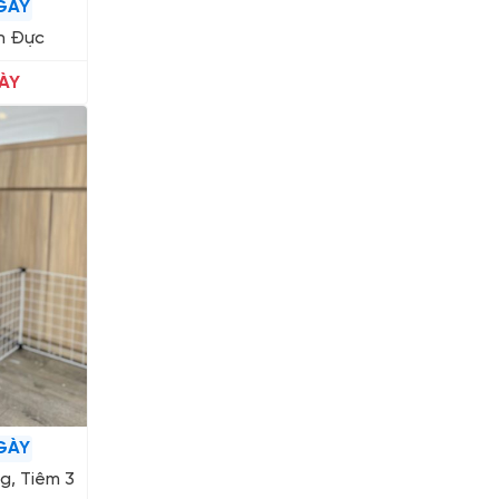
GÀY
n Đực
ÀY
GÀY
g, Tiêm 3