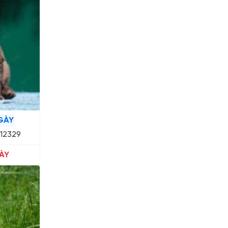
GÀY
12329
ÀY