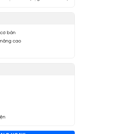
 cơ bản
 nâng cao
yện