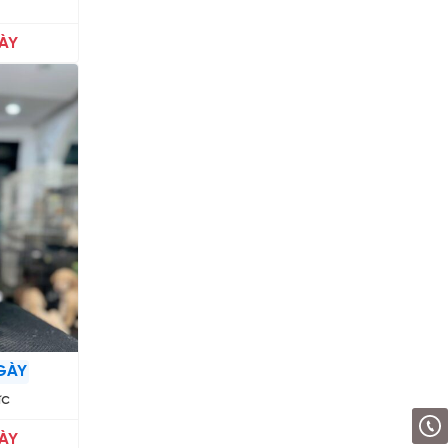
ÀY
GÀY
ực
ÀY