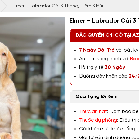
Elmer – Labrador Cái 3 Tháng, Tiêm 3 Mũi
Elmer – Labrador Cái 3
ĐẶC QUYỀN CHỈ CÓ TẠI A
7 Ngày Đổi Trả
với bất kỳ 
An tâm song hành với
Bảo
Hỗ trợ y tế
30 Ngày
Đường dây khẩn cấp
24/
Quà Tặng Đi Kèm
Thức ăn hạt
: Đảm bảo bé
Thuốc dự phòng
: Điều tr
Gói khám sức khỏe tổng qu
Gói tư vấn dinh dưỡng toàn