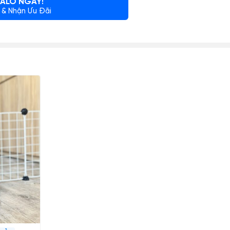
ALO NGAY!
 & Nhận Ưu Đãi