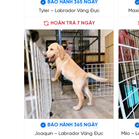
BẢO HÀNH 365 NGÀY
Tyler – Labrador Vàng Đực
Maxi
HOÀN TRẢ 7 NGÀY
BẢO HÀNH 365 NGÀY
Joaquin – Labrador Vàng Đực
Milo – 