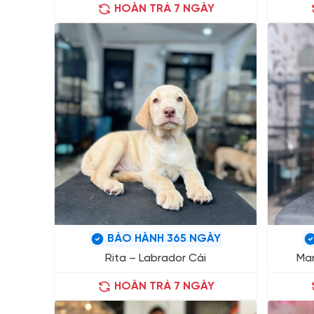
HOÀN TRẢ 7 NGÀY
BẢO HÀNH 365 NGÀY
Rita – Labrador Cái
Ma
HOÀN TRẢ 7 NGÀY