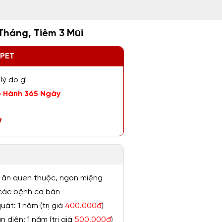
 Tháng, Tiêm 3 Mũi
ZPET
lý do gì
 Hành 365 Ngày
7
 ăn quen thuộc, ngon miệng
ị các bệnh cơ bản
át: 1 năm (trị giá
400.000đ
)
 diện: 1 năm (trị giá
500.000đ
)