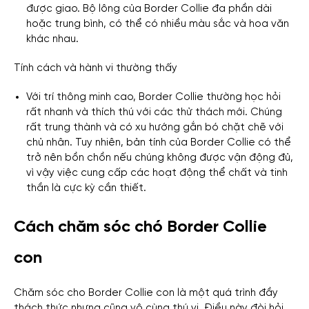
được giao. Bộ lông của Border Collie đa phần dài
hoặc trung bình, có thể có nhiều màu sắc và hoa văn
khác nhau.
Tính cách và hành vi thường thấy
Với trí thông minh cao, Border Collie thường học hỏi
rất nhanh và thích thú với các thử thách mới. Chúng
rất trung thành và có xu hướng gắn bó chặt chẽ với
chủ nhân. Tuy nhiên, bản tính của Border Collie có thể
trở nên bồn chồn nếu chúng không được vận động đủ,
vì vậy việc cung cấp các hoạt động thể chất và tinh
thần là cực kỳ cần thiết.
Cách chăm sóc chó Border Collie
con
Chăm sóc cho Border Collie con là một quá trình đầy
thách thức nhưng cũng vô cùng thú vị. Điều này đòi hỏi