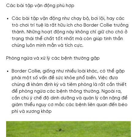
Các bài tập vận động phù hợp
Các bài tập vận động như chạy bộ, bơi lội, hay các
trò chơi trí tuệ là rất hữu ích cho Border Collie trưởng
thành. Những hoạt động này không chỉ giữ cho chó ở
trạng thái thể chất tốt nhất mà còn giúp tinh thần
chúng luôn minh mẫn và tích cực.
Phòng ngừa và xử lý các bệnh thường gặp
Border Collie, giống như nhiều loài khác, có thể gặp
phải một số vấn đề sức khỏe phổ biến. Việc đưa
chúng đi khám định kỳ và tiêm phòng là rất cần thiết
để phòng ngừa các bệnh thông thường. Ngoài ra,
cần chú ý chế độ dinh dưỡng và quản lý cân nặng để
giảm thiểu nguy cơ mắc các bệnh liên quan đến béo
phì và xương khớp