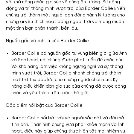
với khả năng chăn gia súc vô cùng ấn tượng. Sự năng
động và trí thông minh vượt trội của Border Collie khiến
chúng trở thành một người bạn đồng hành lý tưởng cho
những ai yêu thích hoạt động ngoài trời và mong muốn
một tình bạn chân thành, bền lâu.
Nguồn gốc và lịch sử của Border Collie
Border Collie có nguồn gốc từ vùng biên giới giữa Anh
và Scotland, nơi chúng được phát triển để chăn cừu.
Với khả năng làm việc không ngừng nghỉ và sự thông
minh vượt trội, Border Collie nhanh chóng trở thành
một trợ thủ đắc lực cho những người chăn cừu. Kỹ
năng điều khiển đàn gia súc của chúng đã được công
nhận và yêu thích trên toàn thế giới.
Đặc điểm nổi bật của Border Collie
Border Collie nổi bật với vẻ ngoài sắc nét và đôi mắt
tinh anh. Thân hình chúng vừa phải, khỏe mạnh và linh
hoạt, điều này giúp chúng thực hiện tốt mọi nhiệm vụ