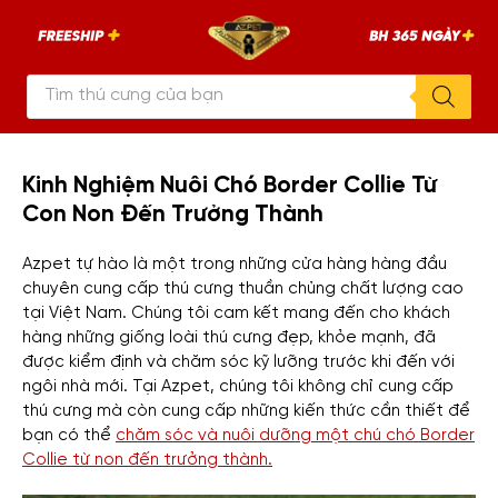
Chuyển
AZPET
tới
–
An
nội
Tâm
Đón
Tìm
dung
Pet
kiếm
sản
phẩm
Kinh Nghiệm Nuôi Chó Border Collie Từ
Con Non Đến Trưởng Thành
Azpet tự hào là một trong những cửa hàng hàng đầu
chuyên cung cấp thú cưng thuần chủng chất lượng cao
tại Việt Nam. Chúng tôi cam kết mang đến cho khách
hàng những giống loài thú cưng đẹp, khỏe mạnh, đã
được kiểm định và chăm sóc kỹ lưỡng trước khi đến với
ngôi nhà mới. Tại Azpet, chúng tôi không chỉ cung cấp
thú cưng mà còn cung cấp những kiến thức cần thiết để
bạn có thể
chăm sóc và nuôi dưỡng một chú chó Border
Collie từ non đến trưởng thành.