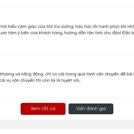
 mới hiểu cảm giác của tôi! Vui sướng, háo hức rồi hạnh phúc khi
 quan tâm ý kiến của khách hàng, hướng dẫn tận tình chu đáo! Đặc
ễ thương và năng động, chỉ có cái trong quá trình vận chuyển để b
 cái vụ vận chuyển thì còn lại là tuyệt vời.
Xem tất cả
Viết đánh giá