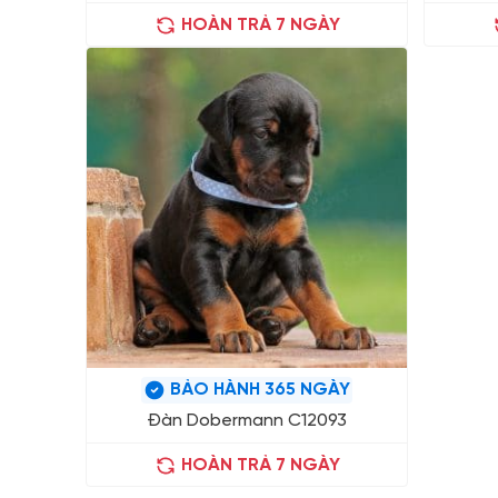
HOÀN TRẢ 7 NGÀY
BẢO HÀNH 365 NGÀY
Đàn Dobermann C12093
HOÀN TRẢ 7 NGÀY