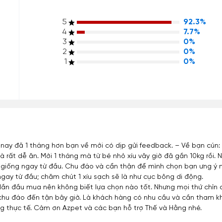
5
92.3%
4
7.7%
3
0%
2
0%
1
0%
nay đã 1 tháng hơn bạn về mới có dịp gửi feedback. – Về bạn cún:
à rất dễ ăn. Mới 1 tháng mà từ bé nhỏ xíu vây giờ đã gần 10kg rồi
n giống ngay từ đầu. Chu đáo và cẩn thận để mình chọn bạn ưng ý n
ay từ đầu; chăm chút 1 xíu sạch sẽ là như cục bông di động.
vì lần đầu mua nên không biết lựa chọn nào tốt. Nhưng mọi thứ chỉ
à chu đáo đến tận bây giờ. Là khách hàng có nhu cầu và cần tham k
g thực tế. Cảm ơn Azpet và các bạn hỗ trợ Thế và Hằng nhé.