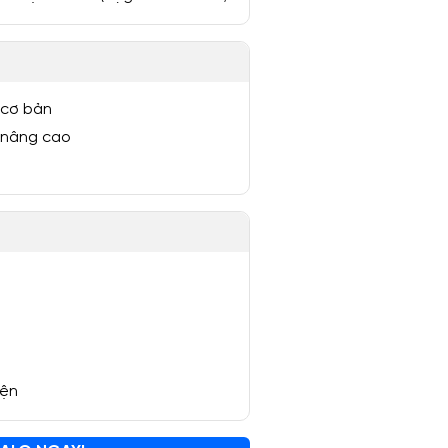
 cơ bản
 nâng cao
yện