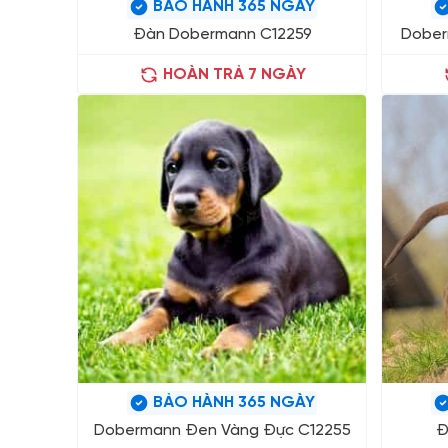
BẢO HÀNH 365 NGÀY
Đàn Dobermann C12259
Dober
HOÀN TRẢ 7 NGÀY
BẢO HÀNH 365 NGÀY
Dobermann Đen Vàng Đực C12255
Đ