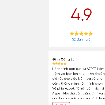
4.9
52 đánh giá
Đinh Công Lợi
Hành trình bạn cún từ AZPET Hôm 
trộm vía bạn lớn nhanh; Ăn khoẻ v
giá tốt cho việc kiểm tra và chọ
cảm; thông minh nên mình chọn ng
Về phía Azpet: Tôi rất cảm kích 
Azpet. Mọi thứ cần thận, tỉ mỉ v
các bạn có niềm tin từ khách hàn