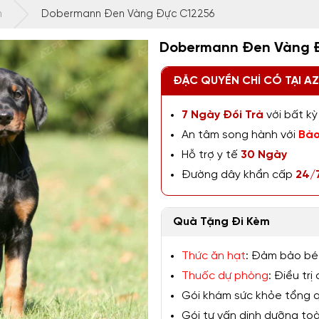
n
Dobermann Đen Vàng Đực C12256
Dobermann Đen Vàng 
ĐẶC QUYỀN CHỈ CÓ TẠI A
7 Ngày Đổi Trả
với bất kỳ 
An tâm song hành với
Bảo
Hỗ trợ y tế
30 Ngày
Đường dây khẩn cấp
24/
Quà Tặng Đi Kèm
Thức ăn hạt
: Đảm bảo bé
Thuốc dự phòng
: Điều tr
Gói khám sức khỏe tổng qu
Gói tư vấn dinh dưỡng toàn