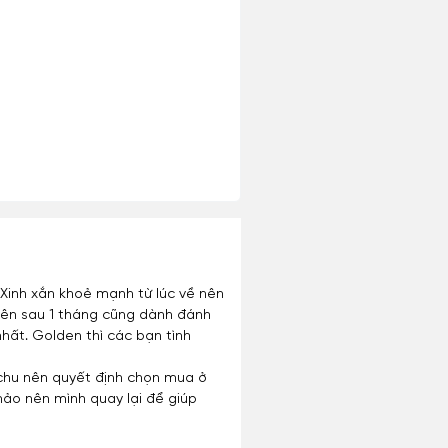
 Xinh xắn khoẻ mạnh từ lúc về nên
. Nên sau 1 tháng cũng dành đánh
hất. Golden thì các bạn tình
n chu nên quyết định chọn mua ở
hảo nên mình quay lại để giúp