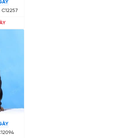
GÀY
 C12257
ÀY
GÀY
C12094