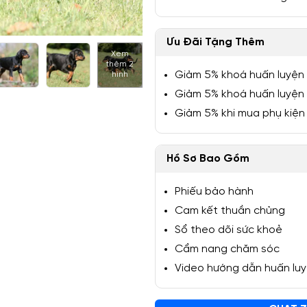
Ưu Đãi Tặng Thêm
Xem
thêm 2
1/7
Giảm 5% khoá huấn luyện
hình
Giảm 5% khoá huấn luyện
Giảm 5% khi mua phụ kiện
Hồ Sơ Bao Gồm
Phiếu bảo hành
Cam kết thuần chủng
Sổ theo dõi sức khoẻ
Cẩm nang chăm sóc
Video hướng dẫn huấn lu