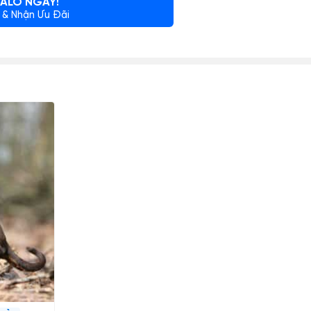
ALO NGAY!
 & Nhận Ưu Đãi