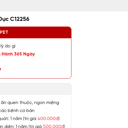
Đực C12256
ZPET
lý do gì
 Hành 365 Ngày
7
 ăn quen thuộc, ngon miệng
ị các bệnh cơ bản
át: 1 năm (trị giá
400.000đ
)
 diện: 1 năm (trị giá
500.000đ
)