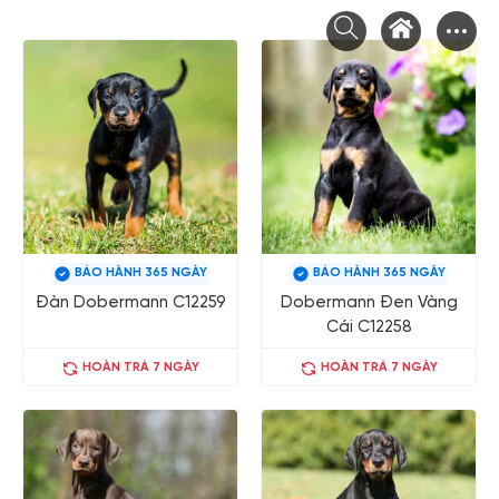
Chuyển
tới
nội
dung
BẢO HÀNH 365 NGÀY
BẢO HÀNH 365 NGÀY
Đàn Dobermann C12259
Dobermann Đen Vàng
Cái C12258
HOÀN TRẢ 7 NGÀY
HOÀN TRẢ 7 NGÀY