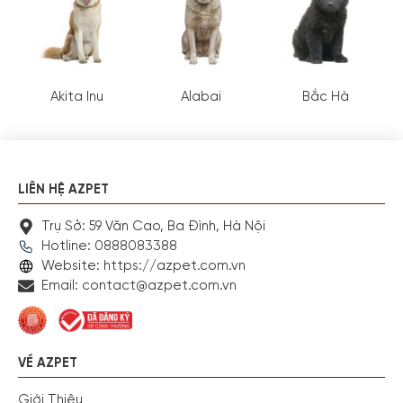
Akita Inu
Alabai
Bắc Hà
LIÊN HỆ AZPET
Trụ Sở: 59 Văn Cao, Ba Đình, Hà Nội
Hotline: 0888083388
Website: https://azpet.com.vn
Email: contact@azpet.com.vn
LÝ DO NÊN NUÔI CHÓ DOBERMANN
VỀ AZPET
Thông Minh, Năng Động
Giới Thiệu