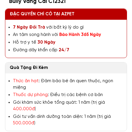
Bully Vàng Cái C12321
ĐẶC QUYỀN CHỈ CÓ TẠI AZPET
7 Ngày Đổi Trả
với bất kỳ lý do gì
An tâm song hành với
Bảo Hành 365 Ngày
Hỗ trợ y tế
30 Ngày
Đường dây khẩn cấp
24/7
Quà Tặng Đi Kèm
Thức ăn hạt
: Đảm bảo bé ăn quen thuộc, ngon
miệng
Thuốc dự phòng
: Điều trị các bệnh cơ bản
Gói khám sức khỏe tổng quát: 1 năm (trị giá
400.000đ
)
Gói tư vấn dinh dưỡng toàn diện: 1 năm (trị giá
500.000đ
)