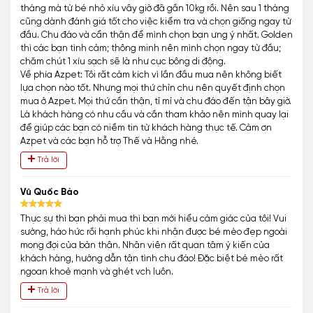
tháng mà từ bé nhỏ xíu vây giờ đã gần 10kg rồi. Nên sau 1 tháng
cũng dành đánh giá tốt cho việc kiểm tra và chọn giống ngay từ
đầu. Chu đáo và cẩn thận để mình chọn bạn ưng ý nhất. Golden
thì các bạn tình cảm; thông minh nên mình chọn ngay từ đầu;
chăm chút 1 xíu sạch sẽ là như cục bông di động.
Về phía Azpet: Tôi rất cảm kích vì lần đầu mua nên không biết
lựa chọn nào tốt. Nhưng mọi thứ chỉn chu nên quyết định chọn
mua ở Azpet. Mọi thứ cần thận, tỉ mỉ và chu đáo đến tận bây giờ.
Là khách hàng có nhu cầu và cần tham khảo nên mình quay lại
để giúp các bạn có niềm tin từ khách hàng thực tế. Cảm ơn
Azpet và các bạn hỗ trợ Thế và Hằng nhé.
Trả lời
Vũ Quốc Bảo
Thực sự thì bạn phải mua thì bạn mới hiểu cảm giác của tôi! Vui
sướng, háo hức rồi hạnh phúc khi nhận được bé mèo đẹp ngoài
mong đợi của bản thân. Nhân viên rất quan tâm ý kiến của
khách hàng, hướng dẫn tận tình chu đáo! Đặc biệt bé mèo rất
ngoan khoẻ mạnh và ghét vch luôn.
Trả lời