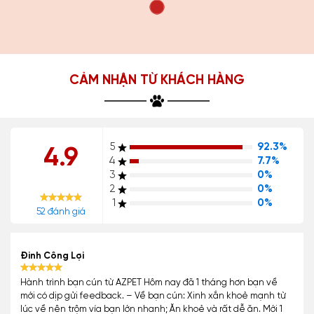
CẢM NHẬN TỪ KHÁCH HÀNG
5
92.3%
4.9
4
7.7%
3
0%
2
0%
1
0%
52 đánh giá
Đinh Công Lợi
Hành trình bạn cún từ AZPET Hôm nay đã 1 tháng hơn bạn về
mới có dịp gửi feedback. – Về bạn cún: Xinh xắn khoẻ mạnh từ
lúc về nên trộm vía bạn lớn nhanh; Ăn khoẻ và rất dễ ăn. Mới 1