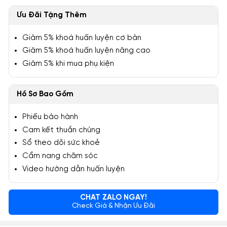
Ưu Đãi Tặng Thêm
Giảm 5% khoá huấn luyện cơ bản
Giảm 5% khoá huấn luyện nâng cao
Giảm 5% khi mua phụ kiện
Hồ Sơ Bao Gồm
Phiếu bảo hành
Cam kết thuần chủng
Sổ theo dõi sức khoẻ
Cẩm nang chăm sóc
Video hướng dẫn huấn luyện
CHAT ZALO NGAY!
Check Giá & Nhận Ưu Đãi