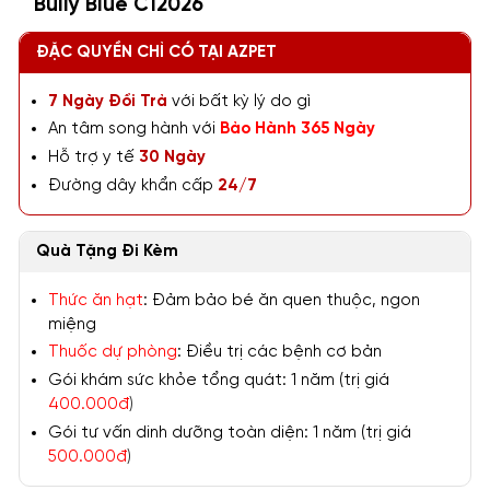
Bully Blue C12026
ĐẶC QUYỀN CHỈ CÓ TẠI AZPET
7 Ngày Đổi Trả
với bất kỳ lý do gì
An tâm song hành với
Bảo Hành 365 Ngày
Hỗ trợ y tế
30 Ngày
Đường dây khẩn cấp
24/7
Quà Tặng Đi Kèm
Thức ăn hạt
: Đảm bảo bé ăn quen thuộc, ngon
miệng
Thuốc dự phòng
: Điều trị các bệnh cơ bản
Gói khám sức khỏe tổng quát: 1 năm (trị giá
400.000đ
)
Gói tư vấn dinh dưỡng toàn diện: 1 năm (trị giá
500.000đ
)