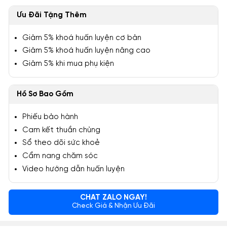
Ưu Đãi Tặng Thêm
Giảm 5% khoá huấn luyện cơ bản
Giảm 5% khoá huấn luyện nâng cao
Giảm 5% khi mua phụ kiện
Hồ Sơ Bao Gồm
Phiếu bảo hành
Cam kết thuần chủng
Sổ theo dõi sức khoẻ
Cẩm nang chăm sóc
Video hướng dẫn huấn luyện
CHAT ZALO NGAY!
Check Giá & Nhận Ưu Đãi