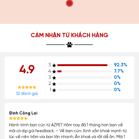
CẢM NHẬN TỪ KHÁCH HÀNG
5
92.3%
4.9
4
7.7%
3
0%
2
0%
1
0%
52 đánh giá
Đinh Công Lợi
Hành trình bạn cún từ AZPET Hôm nay đã 1 tháng hơn bạn về
mới có dịp gửi feedback. – Về bạn cún: Xinh xắn khoẻ mạnh từ
lúc về nên trộm vía bạn lớn nhanh; Ăn khoẻ và rất dễ ăn. Mới 1