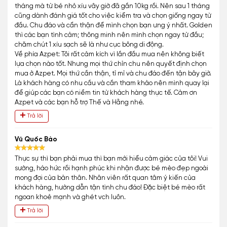
tháng mà từ bé nhỏ xíu vây giờ đã gần 10kg rồi. Nên sau 1 tháng
cũng dành đánh giá tốt cho việc kiểm tra và chọn giống ngay từ
đầu. Chu đáo và cẩn thận để mình chọn bạn ưng ý nhất. Golden
thì các bạn tình cảm; thông minh nên mình chọn ngay từ đầu;
chăm chút 1 xíu sạch sẽ là như cục bông di động.
Về phía Azpet: Tôi rất cảm kích vì lần đầu mua nên không biết
lựa chọn nào tốt. Nhưng mọi thứ chỉn chu nên quyết định chọn
mua ở Azpet. Mọi thứ cần thận, tỉ mỉ và chu đáo đến tận bây giờ.
Là khách hàng có nhu cầu và cần tham khảo nên mình quay lại
để giúp các bạn có niềm tin từ khách hàng thực tế. Cảm ơn
Azpet và các bạn hỗ trợ Thế và Hằng nhé.
Trả lời
Vũ Quốc Bảo
Thực sự thì bạn phải mua thì bạn mới hiểu cảm giác của tôi! Vui
sướng, háo hức rồi hạnh phúc khi nhận được bé mèo đẹp ngoài
mong đợi của bản thân. Nhân viên rất quan tâm ý kiến của
khách hàng, hướng dẫn tận tình chu đáo! Đặc biệt bé mèo rất
ngoan khoẻ mạnh và ghét vch luôn.
Trả lời