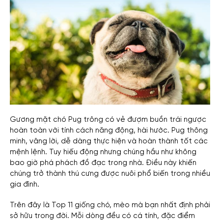
Gương mặt chó Pug trông có vẻ đượm buồn trái ngược
hoàn toàn với tính cách năng động, hài hước. Pug thông
minh, vâng lời, dễ dàng thực hiện và hoàn thành tốt các
mệnh lệnh. Tuy hiếu động nhưng chúng hầu như không
bao giờ phá phách đồ đạc trong nhà. Điều này khiến
chúng trở thành thú cưng được nuôi phổ biến trong nhiều
gia đình.
Trên đây là Top 11 giống chó, mèo mà bạn nhất định phải
sở hữu trong đời. Mỗi dòng đều có cá tính, đặc điểm