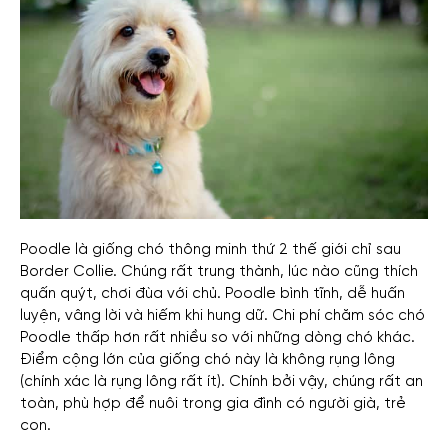
Poodle là giống chó thông minh thứ 2 thế giới chỉ sau
Border Collie. Chúng rất trung thành, lúc nào cũng thích
quấn quýt, chơi đùa với chủ.
Poodle bình tĩnh, dễ huấn
luyện, vâng lời và hiếm khi hung dữ. Chi phí chăm sóc chó
Poodle thấp hơn rất nhiều so với những dòng chó khác.
Điểm cộng lớn của giống chó này là không rụng lông
(chính xác là rụng lông rất ít). Chính bởi vậy, chúng rất an
toàn, phù hợp để nuôi trong gia đình có người già, trẻ
con.