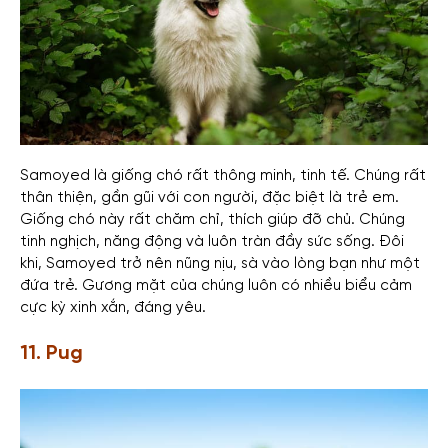
Samoyed là giống chó rất thông minh, tinh tế. Chúng rất
thân thiện, gần gũi với con người, đặc biệt là trẻ em.
Giống chó này rất chăm chỉ, thích giúp đỡ chủ. Chúng
tinh nghịch, năng động và luôn tràn đầy sức sống. Đôi
khi, Samoyed trở nên nũng nịu, sà vào lòng bạn như một
đứa trẻ. Gương mặt của chúng luôn có nhiều biểu cảm
cực kỳ xinh xắn, đáng yêu.
11. Pug