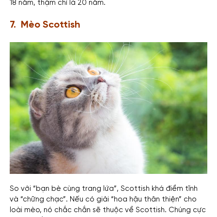
18 năm, thậm chí là 20 năm.
7. Mèo Scottish
So với “bạn bè cùng trang lứa”, Scottish khá điềm tĩnh
và “chững chạc”. Nếu có giải “hoa hậu thân thiện” cho
loài mèo, nó chắc chắn sẽ thuộc về Scottish. Chúng cực