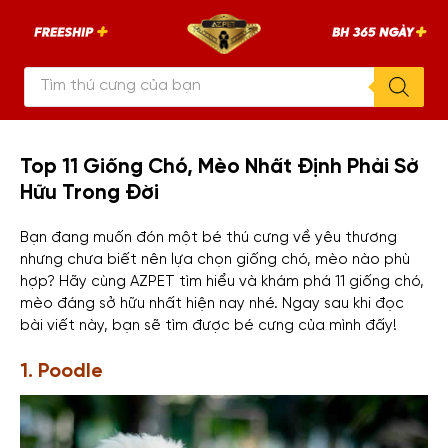
Chuyển
AZPET
tới
–
An
nội
Tâm
Đón
Tìm
dung
Pet
kiếm
sản
phẩm
Top 11 Giống Chó, Mèo Nhất Định Phải Sở
Hữu Trong Đời
Bạn đang muốn đón một bé thú cưng về yêu thương
nhưng chưa biết nên lựa chọn giống chó, mèo nào phù
hợp? Hãy cùng AZPET tìm hiểu và khám phá 11 giống chó,
mèo đáng sở hữu nhất hiện nay nhé. Ngay sau khi đọc
bài viết này, bạn sẽ tìm được bé cưng của mình đấy!
1. Poodle