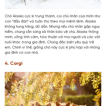
Chó Alaska cực kì trung thành, coi chủ nhân của mình như
con “đầu đàn” và tuân thủ theo mọi mệnh lệnh. Alaska
không hung hăng, dữ dằn. Nhưng nếu chủ nhân gặp nguy
hiểm, chúng sẵn sàng xả thân bảo vệ chủ. Alaska thông
minh, sống tình cảm, hòa thuận với mọi người và các vật
nuôi khác trong gia đình. Chúng đặc biệt yêu quý trẻ
em. Chính vì thế, giống chó này cực kì phù hợp với những
gia đình có con nhỏ.
4. Corgi