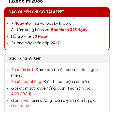
Tuxedo M12088
ĐẶC QUYỀN CHỈ CÓ TẠI AZPET
7 Ngày Đổi Trả
với bất kỳ lý do gì
An tâm song hành với
Bảo Hành 365 Ngày
Hỗ trợ y tế
30 Ngày
Đường dây khẩn cấp
24/7
Quà Tặng Đi Kèm
Thức ăn hạt
: Đảm bảo bé ăn quen thuộc, ngon
miệng
Thuốc dự phòng
: Điều trị các bệnh cơ bản
Gói khám sức khỏe tổng quát: 1 năm (trị giá
400.000đ
)
Gói tư vấn dinh dưỡng toàn diện: 1 năm (trị giá
500.000đ
)