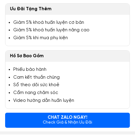
Ưu Đãi Tặng Thêm
Giảm 5% khoá huấn luyện cơ bản
Giảm 5% khoá huấn luyện nâng cao
Giảm 5% khi mua phụ kiện
Hồ Sơ Bao Gồm
Phiếu bảo hành
Cam kết thuần chủng
Sổ theo dõi sức khoẻ
Cẩm nang chăm sóc
Video hướng dẫn huấn luyện
CHAT ZALO NGAY!
Check Giá & Nhận Ưu Đãi