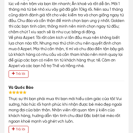
lúc về nên trộm vía bạn lớn nhanh; Ăn khoẻ và rất dễ ăn. Mới 1
tháng mà từ bé nhỏ xíu vây giờ đã gần 10kg rồi. Nên sau 1 tháng
cũng dành đánh giá tốt cho việc kiểm tra và chọn giống ngay từ
đầu. Chu đáo và cẩn thận để mình chọn bạn ưng ý nhất. Golden
thì các bạn tình cảm; thông minh nên mình chọn ngay từ đầu;
chăm chút 1 xíu sạch sẽ là như cục bông di động.
Về phía Azpet: Tôi rất cảm kích vì lần đầu mua nên không biết
lựa chọn nào tốt. Nhưng mọi thứ chỉn chu nên quyết định chọn
mua ở Azpet. Mọi thứ cần thận, tỉ mỉ và chu đáo đến tận bây giờ.
Là khách hàng có nhu cầu và cần tham khảo nên mình quay lại
để giúp các bạn có niềm tin từ khách hàng thực tế. Cảm ơn
Azpet và các bạn hỗ trợ Thế và Hằng nhé.
Trả lời
Vũ Quốc Bảo
Thực sự thì bạn phải mua thì bạn mới hiểu cảm giác của tôi! Vui
sướng, háo hức rồi hạnh phúc khi nhận được bé mèo đẹp ngoài
mong đợi của bản thân. Nhân viên rất quan tâm ý kiến của
khách hàng, hướng dẫn tận tình chu đáo! Đặc biệt bé mèo rất
ngoan khoẻ mạnh và ghét vch luôn.
Trả lời