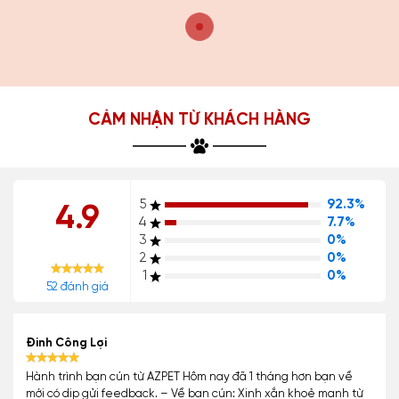
CẢM NHẬN TỪ KHÁCH HÀNG
5
92.3%
4.9
4
7.7%
3
0%
2
0%
1
0%
52 đánh giá
Đinh Công Lợi
Hành trình bạn cún từ AZPET Hôm nay đã 1 tháng hơn bạn về
mới có dịp gửi feedback. – Về bạn cún: Xinh xắn khoẻ mạnh từ