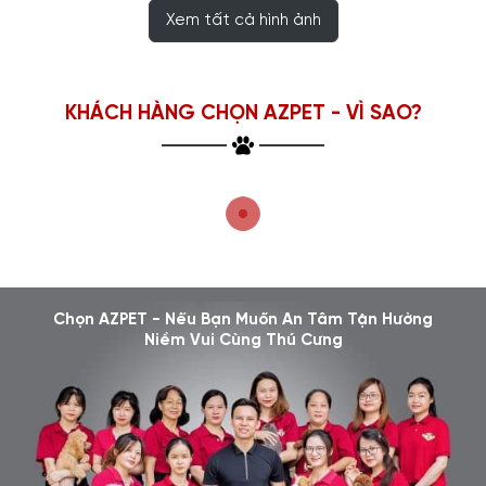
Xem tất cả hình ảnh
KHÁCH HÀNG CHỌN AZPET - VÌ SAO?
Chọn AZPET - Nếu Bạn Muốn An Tâm Tận Hưởng
Niềm Vui Cùng Thú Cưng