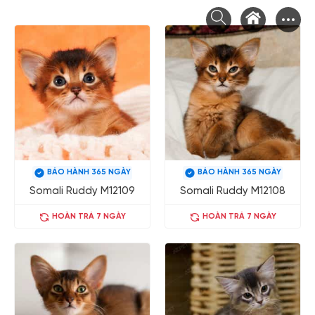
Chuyển
tới
nội
dung
BẢO HÀNH 365 NGÀY
BẢO HÀNH 365 NGÀY
Somali Ruddy M12109
Somali Ruddy M12108
HOÀN TRẢ 7 NGÀY
HOÀN TRẢ 7 NGÀY