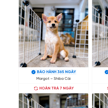
BẢO HÀNH 365 NGÀY
Margot – Shiba Cái
HOÀN TRẢ 7 NGÀY