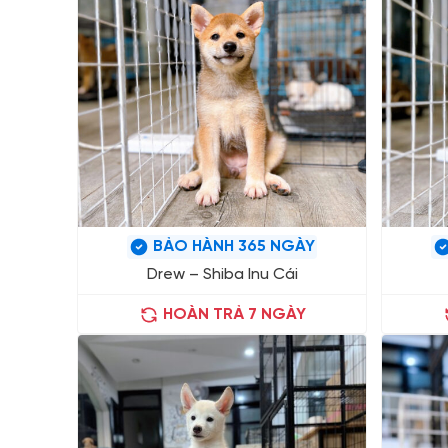
BẢO HÀNH 365 NGÀY
Drew – Shiba Inu Cái
HOÀN TRẢ 7 NGÀY