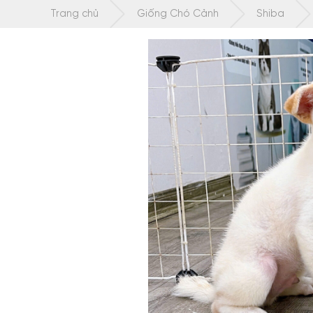
Chuyển
Trang chủ
Giống Chó Cảnh
Shiba
tới
nội
dung