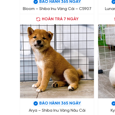
BẢO HÀNH 365 NGÀY
Bloom – Shiba Inu Vàng Cái – C5907
Lunar
HOÀN TRẢ 7 NGÀY
BẢO HÀNH 365 NGÀY
Arya – Shiba Inu Vàng Nâu Cái
Ky