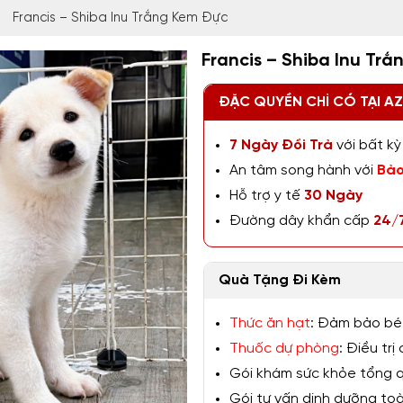
Francis – Shiba Inu Trắng Kem Đực
Francis – Shiba Inu Tr
ĐẶC QUYỀN CHỈ CÓ TẠI A
7 Ngày Đổi Trả
với bất kỳ 
An tâm song hành với
Bảo
Hỗ trợ y tế
30 Ngày
Đường dây khẩn cấp
24/
Quà Tặng Đi Kèm
Thức ăn hạt
: Đảm bảo bé
Thuốc dự phòng
: Điều tr
Gói khám sức khỏe tổng qu
Gói tư vấn dinh dưỡng toàn