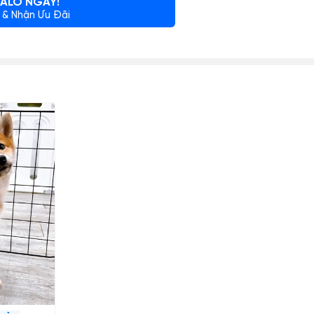
ALO NGAY!
 & Nhận Ưu Đãi