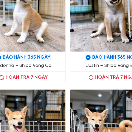
BẢO HÀNH 365 NGÀY
BẢO HÀNH 365 N
donna – Shiba Vàng Cái
Justin – Shiba Vàng
HOÀN TRẢ 7 NGÀY
HOÀN TRẢ 7 NG