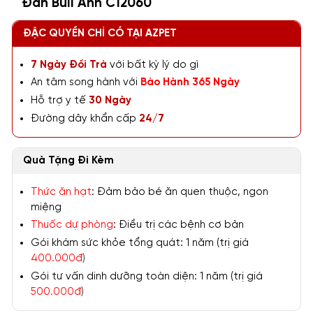
Đàn Bull Anh C12060
ĐẶC QUYỀN CHỈ CÓ TẠI AZPET
7 Ngày Đổi Trả
với bất kỳ lý do gì
An tâm song hành với
Bảo Hành 365 Ngày
Hỗ trợ y tế
30 Ngày
Đường dây khẩn cấp
24/7
Quà Tặng Đi Kèm
Thức ăn hạt
: Đảm bảo bé ăn quen thuộc, ngon
miệng
Thuốc dự phòng
: Điều trị các bệnh cơ bản
Gói khám sức khỏe tổng quát: 1 năm (trị giá
400.000đ
)
Gói tư vấn dinh dưỡng toàn diện: 1 năm (trị giá
500.000đ
)