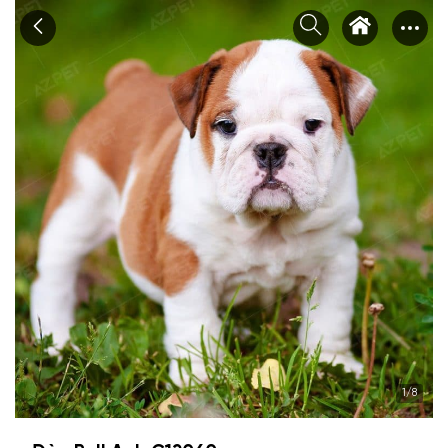
Chuyển
tới
nội
dung
1
/8