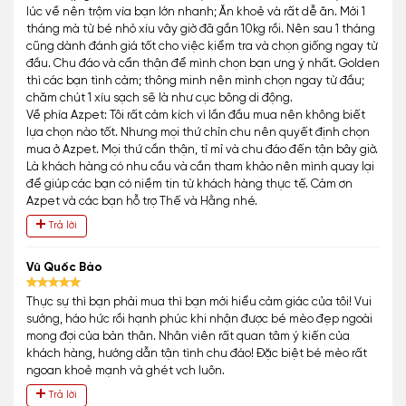
lúc về nên trộm vía bạn lớn nhanh; Ăn khoẻ và rất dễ ăn. Mới 1
tháng mà từ bé nhỏ xíu vây giờ đã gần 10kg rồi. Nên sau 1 tháng
cũng dành đánh giá tốt cho việc kiểm tra và chọn giống ngay từ
đầu. Chu đáo và cẩn thận để mình chọn bạn ưng ý nhất. Golden
thì các bạn tình cảm; thông minh nên mình chọn ngay từ đầu;
chăm chút 1 xíu sạch sẽ là như cục bông di động.
Về phía Azpet: Tôi rất cảm kích vì lần đầu mua nên không biết
lựa chọn nào tốt. Nhưng mọi thứ chỉn chu nên quyết định chọn
mua ở Azpet. Mọi thứ cần thận, tỉ mỉ và chu đáo đến tận bây giờ.
Là khách hàng có nhu cầu và cần tham khảo nên mình quay lại
để giúp các bạn có niềm tin từ khách hàng thực tế. Cảm ơn
Azpet và các bạn hỗ trợ Thế và Hằng nhé.
Trả lời
Vũ Quốc Bảo
Thực sự thì bạn phải mua thì bạn mới hiểu cảm giác của tôi! Vui
sướng, háo hức rồi hạnh phúc khi nhận được bé mèo đẹp ngoài
mong đợi của bản thân. Nhân viên rất quan tâm ý kiến của
khách hàng, hướng dẫn tận tình chu đáo! Đặc biệt bé mèo rất
ngoan khoẻ mạnh và ghét vch luôn.
Trả lời