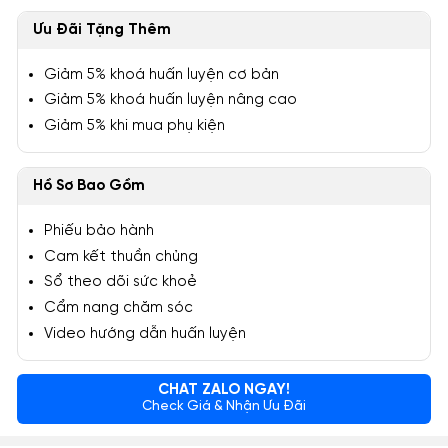
Ưu Đãi Tặng Thêm
Giảm 5% khoá huấn luyện cơ bản
Giảm 5% khoá huấn luyện nâng cao
Giảm 5% khi mua phụ kiện
Hồ Sơ Bao Gồm
Phiếu bảo hành
Cam kết thuần chủng
Sổ theo dõi sức khoẻ
Cẩm nang chăm sóc
Video hướng dẫn huấn luyện
CHAT ZALO NGAY!
Check Giá & Nhận Ưu Đãi