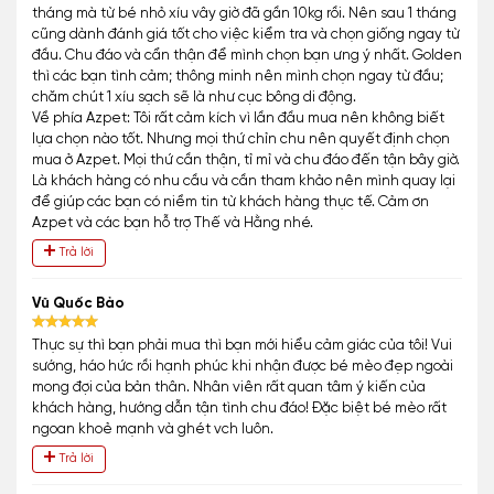
tháng mà từ bé nhỏ xíu vây giờ đã gần 10kg rồi. Nên sau 1 tháng
cũng dành đánh giá tốt cho việc kiểm tra và chọn giống ngay từ
đầu. Chu đáo và cẩn thận để mình chọn bạn ưng ý nhất. Golden
thì các bạn tình cảm; thông minh nên mình chọn ngay từ đầu;
chăm chút 1 xíu sạch sẽ là như cục bông di động.
Về phía Azpet: Tôi rất cảm kích vì lần đầu mua nên không biết
lựa chọn nào tốt. Nhưng mọi thứ chỉn chu nên quyết định chọn
mua ở Azpet. Mọi thứ cần thận, tỉ mỉ và chu đáo đến tận bây giờ.
Là khách hàng có nhu cầu và cần tham khảo nên mình quay lại
để giúp các bạn có niềm tin từ khách hàng thực tế. Cảm ơn
Azpet và các bạn hỗ trợ Thế và Hằng nhé.
Trả lời
Vũ Quốc Bảo
Thực sự thì bạn phải mua thì bạn mới hiểu cảm giác của tôi! Vui
sướng, háo hức rồi hạnh phúc khi nhận được bé mèo đẹp ngoài
mong đợi của bản thân. Nhân viên rất quan tâm ý kiến của
khách hàng, hướng dẫn tận tình chu đáo! Đặc biệt bé mèo rất
ngoan khoẻ mạnh và ghét vch luôn.
Trả lời