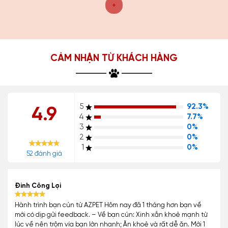
CẢM NHẬN TỪ KHÁCH HÀNG
5
92.3%
4.9
4
7.7%
3
0%
2
0%
1
0%
52 đánh giá
Đinh Công Lợi
Hành trình bạn cún từ AZPET Hôm nay đã 1 tháng hơn bạn về
mới có dịp gửi feedback. – Về bạn cún: Xinh xắn khoẻ mạnh từ
lúc về nên trộm vía bạn lớn nhanh; Ăn khoẻ và rất dễ ăn. Mới 1