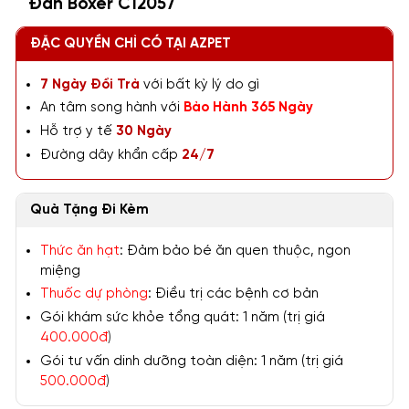
Đàn Boxer C12057
ĐẶC QUYỀN CHỈ CÓ TẠI AZPET
7 Ngày Đổi Trả
với bất kỳ lý do gì
An tâm song hành với
Bảo Hành 365 Ngày
Hỗ trợ y tế
30 Ngày
Đường dây khẩn cấp
24/7
Quà Tặng Đi Kèm
Thức ăn hạt
: Đảm bảo bé ăn quen thuộc, ngon
miệng
Thuốc dự phòng
: Điều trị các bệnh cơ bản
Gói khám sức khỏe tổng quát: 1 năm (trị giá
400.000đ
)
Gói tư vấn dinh dưỡng toàn diện: 1 năm (trị giá
500.000đ
)