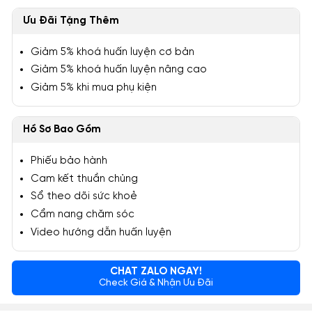
Ưu Đãi Tặng Thêm
Giảm 5% khoá huấn luyện cơ bản
Giảm 5% khoá huấn luyện nâng cao
Giảm 5% khi mua phụ kiện
Hồ Sơ Bao Gồm
Phiếu bảo hành
Cam kết thuần chủng
Sổ theo dõi sức khoẻ
Cẩm nang chăm sóc
Video hướng dẫn huấn luyện
CHAT ZALO NGAY!
Check Giá & Nhận Ưu Đãi