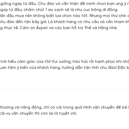
n giống ngay từ đầu. Chu đáo và cẩn thận để mình chọn bạn ưng ý n
ay từ đầu; chăm chút 1 xíu sạch sẽ là như cục bông di động.
vì lần đầu mua nên không biết lựa chọn nào tốt. Nhưng mọi thứ chỉ
à chu đáo đến tận bây giờ. Là khách hàng có nhu cầu và cần tham k
g thực tế. Cảm ơn Azpet và các bạn hỗ trợ Thế và Hằng nhé.
 mới hiểu cảm giác của tôi! Vui sướng, háo hức rồi hạnh phúc khi
 quan tâm ý kiến của khách hàng, hướng dẫn tận tình chu đáo! Đặc
ễ thương và năng động, chỉ có cái trong quá trình vận chuyển để b
 cái vụ vận chuyển thì còn lại là tuyệt vời.