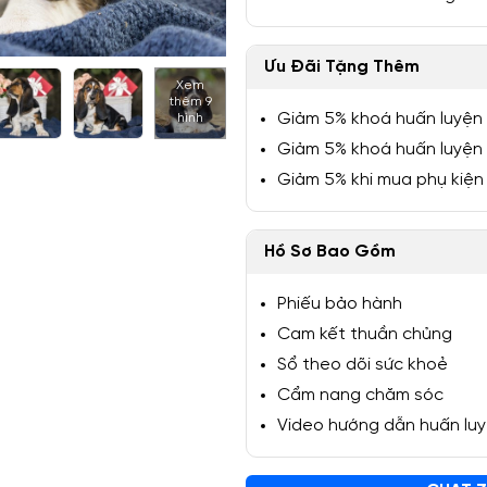
Ưu Đãi Tặng Thêm
Xem
thêm 9
1/14
Giảm 5% khoá huấn luyện
hình
Giảm 5% khoá huấn luyện
Giảm 5% khi mua phụ kiện
Hồ Sơ Bao Gồm
Phiếu bảo hành
Cam kết thuần chủng
Sổ theo dõi sức khoẻ
Cẩm nang chăm sóc
Video hướng dẫn huấn lu