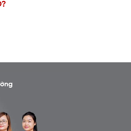
O?
ưởng