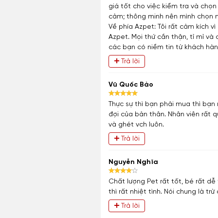
giá tốt cho việc kiểm tra và chọ
cảm; thông minh nên mình chọn ng
Về phía Azpet: Tôi rất cảm kích 
Azpet. Mọi thứ cần thận, tỉ mỉ v
các bạn có niềm tin từ khách hàn
Trả lời
Vũ Quốc Bảo
Thực sự thì bạn phải mua thì bạn
đợi của bản thân. Nhân viên rất
và ghét vch luôn.
Trả lời
Nguyễn Nghĩa
Chất lượng Pet rất tốt, bé rất d
thì rất nhiệt tình. Nói chung là trừ
Trả lời