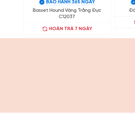
BẢO HÀNH 365 NGÀY
Basset Hound Vàng Trắng Đực
Đà
C12037
HOÀN TRẢ 7 NGÀY