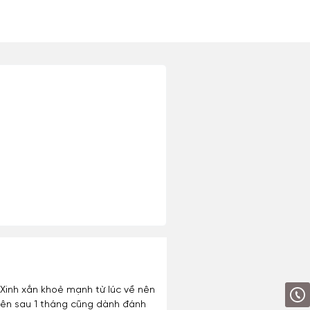
 Xinh xắn khoẻ mạnh từ lúc về nên
. Nên sau 1 tháng cũng dành đánh