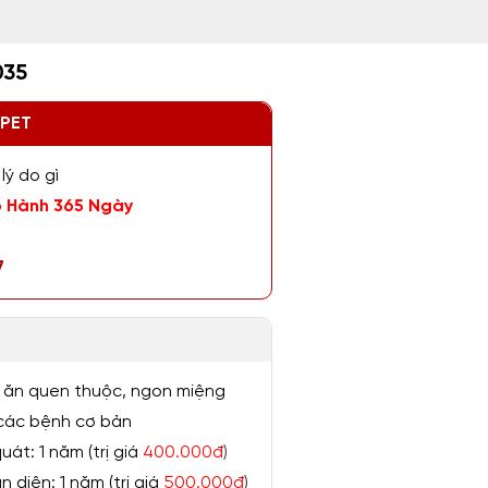
035
ZPET
lý do gì
 Hành 365 Ngày
7
 ăn quen thuộc, ngon miệng
ị các bệnh cơ bản
át: 1 năm (trị giá
400.000đ
)
 diện: 1 năm (trị giá
500.000đ
)