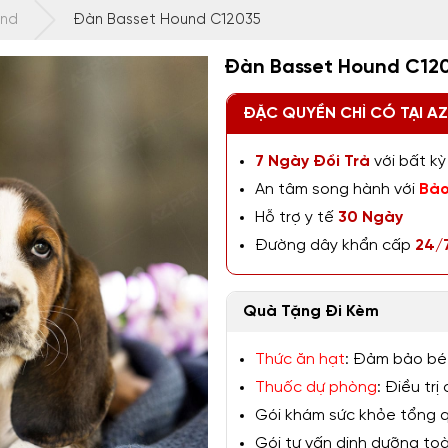
und
Đàn Basset Hound C12035
Đàn Basset Hound C12
ĐẶC QUYỀN CHỈ CÓ TẠI A
7 Ngày Đổi Trả
với bất kỳ 
An tâm song hành với
Bảo
Hỗ trợ y tế
30 Ngày
Đường dây khẩn cấp
24/
Quà Tặng Đi Kèm
Thức ăn hạt
: Đảm bảo bé
Thuốc dự phòng
: Điều tr
Gói khám sức khỏe tổng qu
Gói tư vấn dinh dưỡng toàn