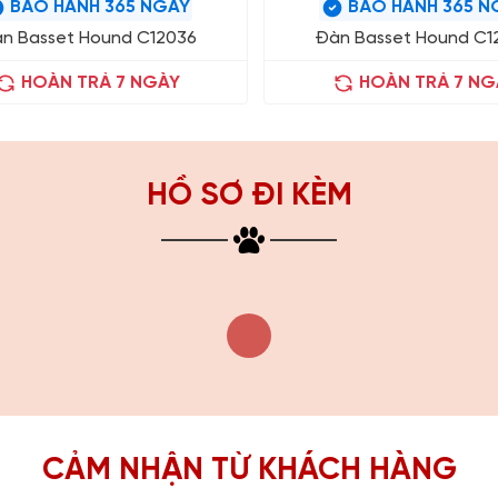
BẢO HÀNH 365 NGÀY
BẢO HÀNH 365 N
n Basset Hound C12036
Đàn Basset Hound C1
HOÀN TRẢ 7 NGÀY
HOÀN TRẢ 7 NG
HỒ SƠ ĐI KÈM
CẢM NHẬN TỪ KHÁCH HÀNG