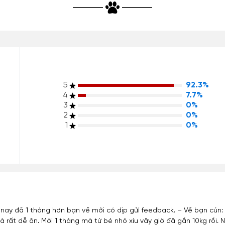
5
92.3%
4
7.7%
3
0%
2
0%
1
0%
nay đã 1 tháng hơn bạn về mới có dịp gửi feedback. – Về bạn cún:
à rất dễ ăn. Mới 1 tháng mà từ bé nhỏ xíu vây giờ đã gần 10kg rồi