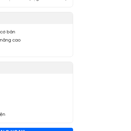
 cơ bản
 nâng cao
yện