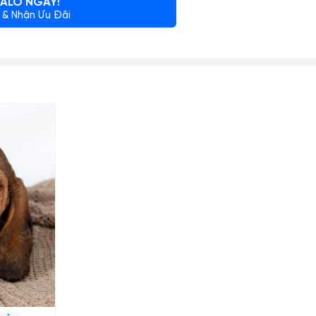
ALO NGAY!
 & Nhận Ưu Đãi