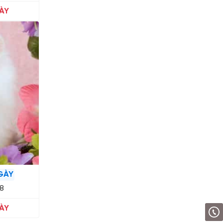
ÀY
GÀY
8
ÀY