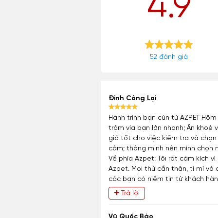
4.9
52 đánh giá
Đinh Công Lợi
Hành trình bạn cún từ AZPET Hôm 
trộm vía bạn lớn nhanh; Ăn khoẻ v
giá tốt cho việc kiểm tra và chọ
cảm; thông minh nên mình chọn ng
Về phía Azpet: Tôi rất cảm kích 
Azpet. Mọi thứ cần thận, tỉ mỉ v
các bạn có niềm tin từ khách hàn
Trả lời
Vũ Quốc Bảo