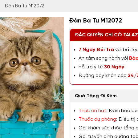
Đàn Ba Tư M12072
Đàn Ba Tư M12072
ĐẶC QUYỀN CHỈ CÓ TẠI A
7 Ngày Đổi Trả
với bất kỳ 
An tâm song hành với
Bảo
Hỗ trợ y tế
30 Ngày
Đường dây khẩn cấp
24/
Quà Tặng Đi Kèm
Thức ăn hạt
: Đảm bảo bé
Thuốc dự phòng
: Điều tr
Gói khám sức khỏe tổng qu
Gói tư vấn dinh dưỡng toàn