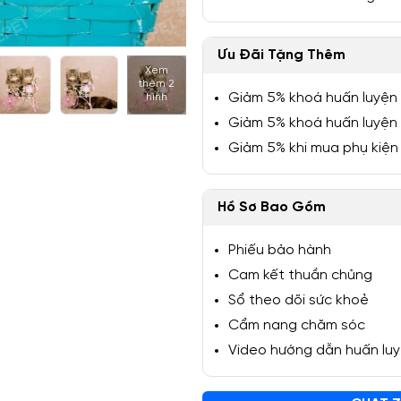
Ưu Đãi Tặng Thêm
Xem
thêm 2
1/7
Giảm 5% khoá huấn luyện
hình
Giảm 5% khoá huấn luyện
Giảm 5% khi mua phụ kiện
Hồ Sơ Bao Gồm
Phiếu bảo hành
Cam kết thuần chủng
Sổ theo dõi sức khoẻ
Cẩm nang chăm sóc
Video hướng dẫn huấn lu