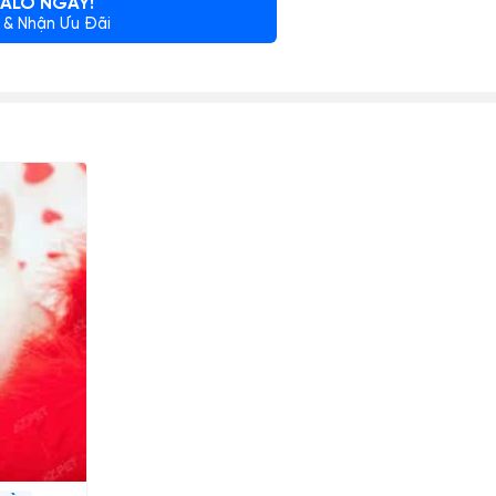
ALO NGAY!
 & Nhận Ưu Đãi