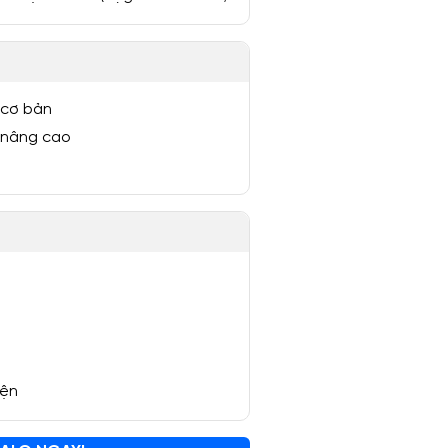
 cơ bản
 nâng cao
yện