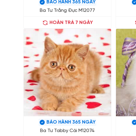
BẢO HÀNH 365 NGÀY
Ba Tư Trắng Đực M12077
HOÀN TRẢ 7 NGÀY
BẢO HÀNH 365 NGÀY
Ba Tư Tabby Cái M12074