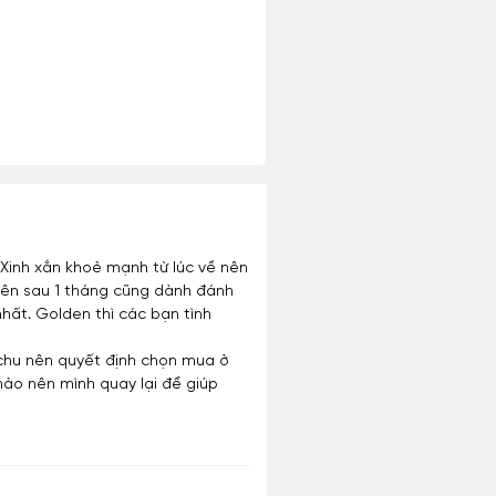
 Xinh xắn khoẻ mạnh từ lúc về nên
. Nên sau 1 tháng cũng dành đánh
hất. Golden thì các bạn tình
n chu nên quyết định chọn mua ở
hảo nên mình quay lại để giúp