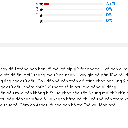
4
7.7%
3
0%
2
0%
1
0%
nay đã 1 tháng hơn bạn về mới có dịp gửi feedback. – Về bạn cún:
à rất dễ ăn. Mới 1 tháng mà từ bé nhỏ xíu vây giờ đã gần 10kg rồi
n giống ngay từ đầu. Chu đáo và cẩn thận để mình chọn bạn ưng ý n
ay từ đầu; chăm chút 1 xíu sạch sẽ là như cục bông di động.
vì lần đầu mua nên không biết lựa chọn nào tốt. Nhưng mọi thứ chỉ
à chu đáo đến tận bây giờ. Là khách hàng có nhu cầu và cần tham k
g thực tế. Cảm ơn Azpet và các bạn hỗ trợ Thế và Hằng nhé.