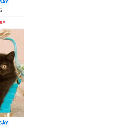
GÀY
5
ÀY
GÀY