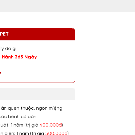
ZPET
lý do gì
 Hành 365 Ngày
7
 ăn quen thuộc, ngon miệng
ị các bệnh cơ bản
át: 1 năm (trị giá
400.000đ
)
 diện: 1 năm (trị giá
500.000đ
)