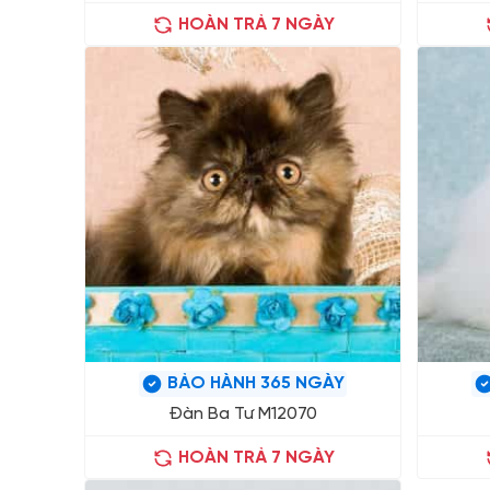
HOÀN TRẢ 7 NGÀY
BẢO HÀNH 365 NGÀY
Đàn Ba Tư M12070
HOÀN TRẢ 7 NGÀY