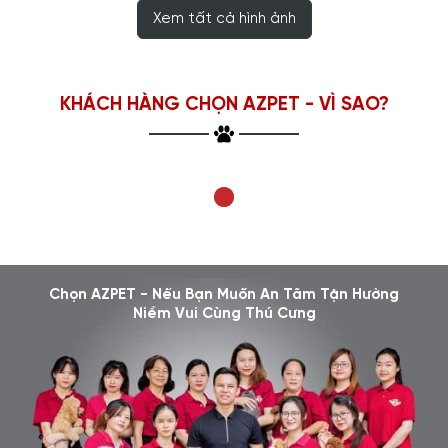
Xem tất cả hình ảnh
KHÁCH HÀNG CHỌN AZPET - VÌ SAO?
Chọn AZPET - Nếu Bạn Muốn An Tâm Tận Hưởng
Niềm Vui Cùng Thú Cưng