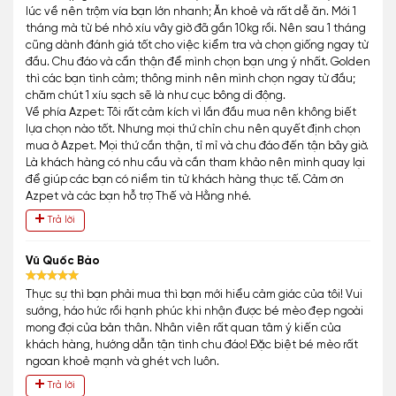
lúc về nên trộm vía bạn lớn nhanh; Ăn khoẻ và rất dễ ăn. Mới 1
tháng mà từ bé nhỏ xíu vây giờ đã gần 10kg rồi. Nên sau 1 tháng
cũng dành đánh giá tốt cho việc kiểm tra và chọn giống ngay từ
đầu. Chu đáo và cẩn thận để mình chọn bạn ưng ý nhất. Golden
thì các bạn tình cảm; thông minh nên mình chọn ngay từ đầu;
chăm chút 1 xíu sạch sẽ là như cục bông di động.
Về phía Azpet: Tôi rất cảm kích vì lần đầu mua nên không biết
lựa chọn nào tốt. Nhưng mọi thứ chỉn chu nên quyết định chọn
mua ở Azpet. Mọi thứ cần thận, tỉ mỉ và chu đáo đến tận bây giờ.
Là khách hàng có nhu cầu và cần tham khảo nên mình quay lại
để giúp các bạn có niềm tin từ khách hàng thực tế. Cảm ơn
Azpet và các bạn hỗ trợ Thế và Hằng nhé.
Trả lời
Vũ Quốc Bảo
Thực sự thì bạn phải mua thì bạn mới hiểu cảm giác của tôi! Vui
sướng, háo hức rồi hạnh phúc khi nhận được bé mèo đẹp ngoài
mong đợi của bản thân. Nhân viên rất quan tâm ý kiến của
khách hàng, hướng dẫn tận tình chu đáo! Đặc biệt bé mèo rất
ngoan khoẻ mạnh và ghét vch luôn.
Trả lời