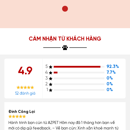
CẢM NHẬN TỪ KHÁCH HÀNG
5
92.3%
4.9
4
7.7%
3
0%
2
0%
1
0%
52 đánh giá
Đinh Công Lợi
Hành trình bạn cún từ AZPET Hôm nay đã 1 tháng hơn bạn về
mới có dịp gửi feedback. – Về bạn cún: Xinh xắn khoẻ mạnh từ