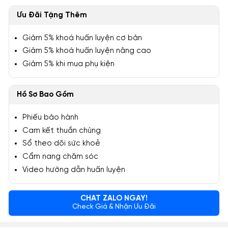
Ưu Đãi Tặng Thêm
Giảm 5% khoá huấn luyện cơ bản
Giảm 5% khoá huấn luyện nâng cao
Giảm 5% khi mua phụ kiện
Hồ Sơ Bao Gồm
Phiếu bảo hành
Cam kết thuần chủng
Sổ theo dõi sức khoẻ
Cẩm nang chăm sóc
Video hướng dẫn huấn luyện
CHAT ZALO NGAY!
Check Giá & Nhận Ưu Đãi