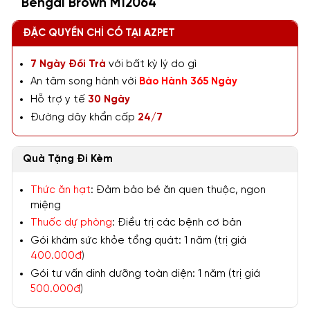
Bengal Brown M12064
ĐẶC QUYỀN CHỈ CÓ TẠI AZPET
7 Ngày Đổi Trả
với bất kỳ lý do gì
An tâm song hành với
Bảo Hành 365 Ngày
Hỗ trợ y tế
30 Ngày
Đường dây khẩn cấp
24/7
Quà Tặng Đi Kèm
Thức ăn hạt
: Đảm bảo bé ăn quen thuộc, ngon
miệng
Thuốc dự phòng
: Điều trị các bệnh cơ bản
Gói khám sức khỏe tổng quát: 1 năm (trị giá
400.000đ
)
Gói tư vấn dinh dưỡng toàn diện: 1 năm (trị giá
500.000đ
)