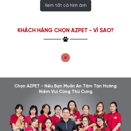
Xem tất cả hình ảnh
KHÁCH HÀNG CHỌN AZPET - VÌ SAO?
Chọn AZPET - Nếu Bạn Muốn An Tâm Tận Hưởng
Niềm Vui Cùng Thú Cưng