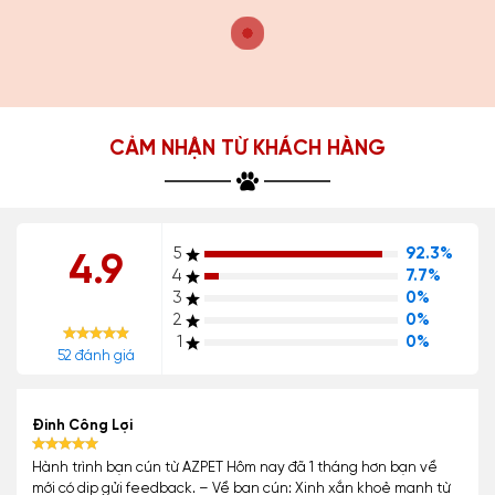
CẢM NHẬN TỪ KHÁCH HÀNG
5
92.3%
4.9
4
7.7%
3
0%
2
0%
1
0%
52 đánh giá
Đinh Công Lợi
Hành trình bạn cún từ AZPET Hôm nay đã 1 tháng hơn bạn về
mới có dịp gửi feedback. – Về bạn cún: Xinh xắn khoẻ mạnh từ