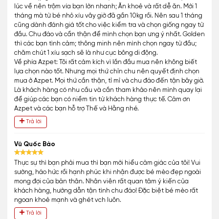
lúc về nên trộm vía bạn lớn nhanh; Ăn khoẻ và rất dễ ăn. Mới 1
tháng mà từ bé nhỏ xíu vây giờ đã gần 10kg rồi. Nên sau 1 tháng
cũng dành đánh giá tốt cho việc kiểm tra và chọn giống ngay từ
đầu. Chu đáo và cẩn thận để mình chọn bạn ưng ý nhất. Golden
thì các bạn tình cảm; thông minh nên mình chọn ngay từ đầu;
chăm chút 1 xíu sạch sẽ là như cục bông di động.
Về phía Azpet: Tôi rất cảm kích vì lần đầu mua nên không biết
lựa chọn nào tốt. Nhưng mọi thứ chỉn chu nên quyết định chọn
mua ở Azpet. Mọi thứ cần thận, tỉ mỉ và chu đáo đến tận bây giờ.
Là khách hàng có nhu cầu và cần tham khảo nên mình quay lại
để giúp các bạn có niềm tin từ khách hàng thực tế. Cảm ơn
Azpet và các bạn hỗ trợ Thế và Hằng nhé.
Trả lời
Vũ Quốc Bảo
Thực sự thì bạn phải mua thì bạn mới hiểu cảm giác của tôi! Vui
sướng, háo hức rồi hạnh phúc khi nhận được bé mèo đẹp ngoài
mong đợi của bản thân. Nhân viên rất quan tâm ý kiến của
khách hàng, hướng dẫn tận tình chu đáo! Đặc biệt bé mèo rất
ngoan khoẻ mạnh và ghét vch luôn.
Trả lời