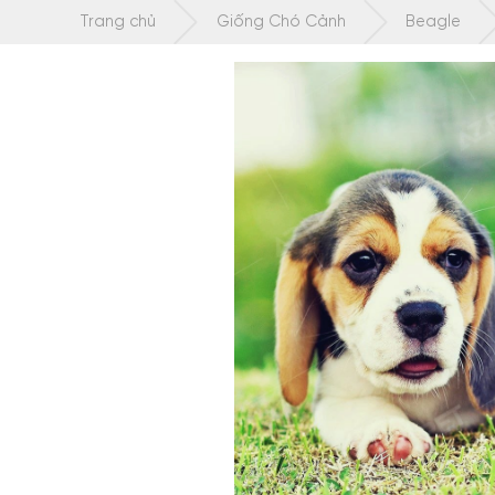
Chuyển
Trang chủ
Giống Chó Cảnh
Beagle
tới
nội
dung