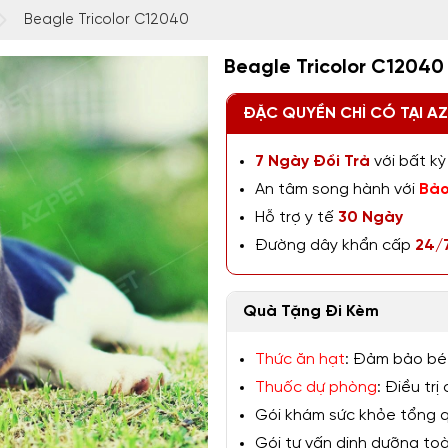
Beagle Tricolor C12040
Beagle Tricolor C12040
ĐẶC QUYỀN CHỈ CÓ TẠI A
7 Ngày Đổi Trả
với bất kỳ 
An tâm song hành với
Bảo
Hỗ trợ y tế
30 Ngày
Đường dây khẩn cấp
24/
Quà Tặng Đi Kèm
Thức ăn hạt
: Đảm bảo bé
Thuốc dự phòng
: Điều tr
Gói khám sức khỏe tổng qu
Gói tư vấn dinh dưỡng toàn