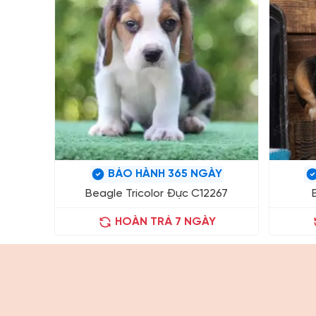
BẢO HÀNH 365 NGÀY
Beagle Tricolor Đực C12267
HOÀN TRẢ 7 NGÀY