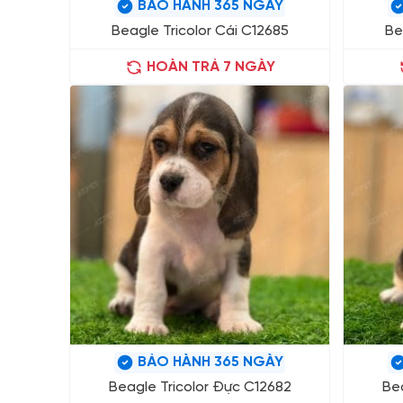
BẢO HÀNH 365 NGÀY
Beagle Tricolor Cái C12685
Be
HOÀN TRẢ 7 NGÀY
BẢO HÀNH 365 NGÀY
Beagle Tricolor Đực C12682
Bea