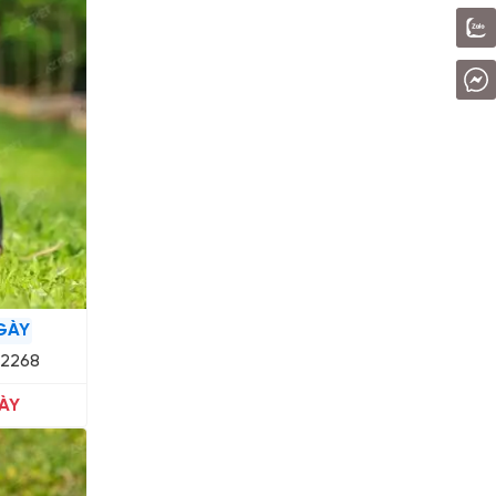
GÀY
12268
ÀY