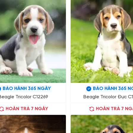
BẢO HÀNH 365 NGÀY
BẢO HÀNH 365 N
Beagle Tricolor C12269
Beagle Tricolor Đực C
HOÀN TRẢ 7 NGÀY
HOÀN TRẢ 7 NG