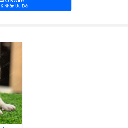
ALO NGAY!
 & Nhận Ưu Đãi