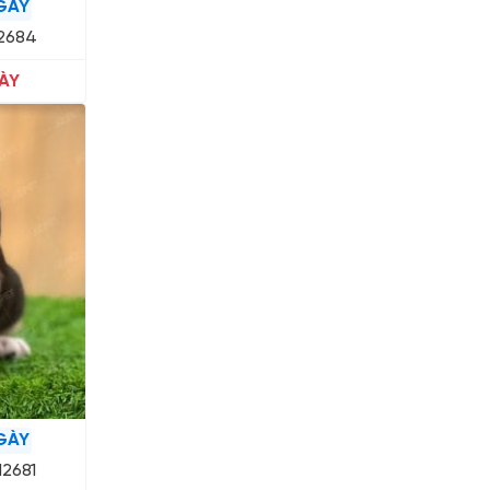
GÀY
12684
ÀY
GÀY
12681