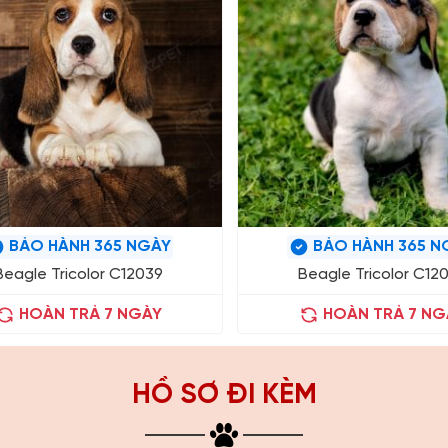
BẢO HÀNH 365 NGÀY
BẢO HÀNH 365 N
Beagle Tricolor C12039
Beagle Tricolor C12
HOÀN TRẢ 7 NGÀY
HOÀN TRẢ 7 NG
HỒ SƠ ĐI KÈM