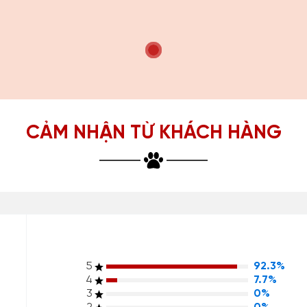
CẢM NHẬN TỪ KHÁCH HÀNG
5
92.3%
4
7.7%
3
0%