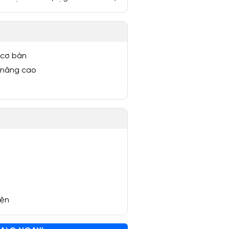
 cơ bản
 nâng cao
yện