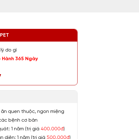
ZPET
lý do gì
 Hành 365 Ngày
7
 ăn quen thuộc, ngon miệng
ị các bệnh cơ bản
át: 1 năm (trị giá
400.000đ
)
 diện: 1 năm (trị giá
500.000đ
)