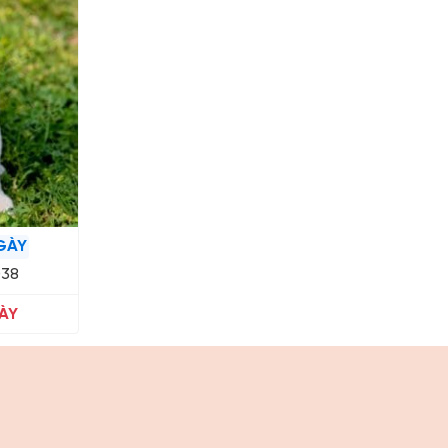
GÀY
038
ÀY