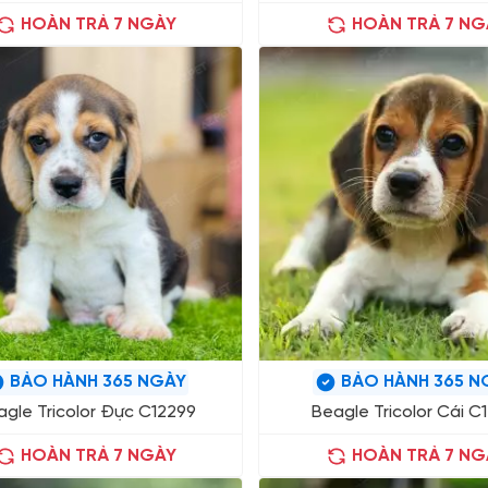
HOÀN TRẢ 7 NGÀY
HOÀN TRẢ 7 NG
BẢO HÀNH 365 NGÀY
BẢO HÀNH 365 N
gle Tricolor Đực C12299
Beagle Tricolor Cái C
HOÀN TRẢ 7 NGÀY
HOÀN TRẢ 7 NG