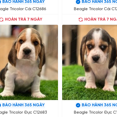
BẢO HÀNH 365 NGÀY
BẢO HÀNH 365 N
agle Tricolor Cái C12686
Beagle Tricolor Cái C
HOÀN TRẢ 7 NGÀY
HOÀN TRẢ 7 NG
BẢO HÀNH 365 NGÀY
BẢO HÀNH 365 N
gle Tricolor Đực C12683
Beagle Tricolor Đực C