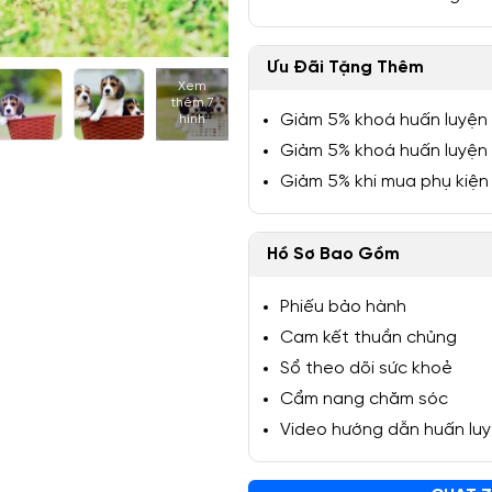
Ưu Đãi Tặng Thêm
Xem
thêm 7
1/12
Giảm 5% khoá huấn luyện
hình
Giảm 5% khoá huấn luyện
Giảm 5% khi mua phụ kiện
Hồ Sơ Bao Gồm
Phiếu bảo hành
Cam kết thuần chủng
Sổ theo dõi sức khoẻ
Cẩm nang chăm sóc
Video hướng dẫn huấn lu