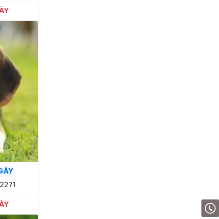
ÀY
GÀY
12271
ÀY