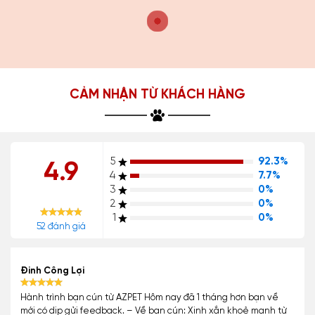
CẢM NHẬN TỪ KHÁCH HÀNG
5
92.3%
4.9
4
7.7%
3
0%
2
0%
1
0%
52 đánh giá
Đinh Công Lợi
Hành trình bạn cún từ AZPET Hôm nay đã 1 tháng hơn bạn về
mới có dịp gửi feedback. – Về bạn cún: Xinh xắn khoẻ mạnh từ