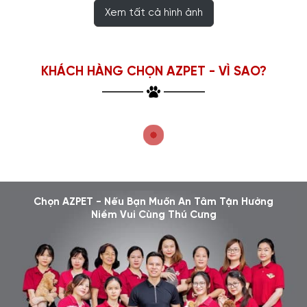
Xem tất cả hình ảnh
KHÁCH HÀNG CHỌN AZPET - VÌ SAO?
Chọn AZPET - Nếu Bạn Muốn An Tâm Tận Hưởng
Niềm Vui Cùng Thú Cưng