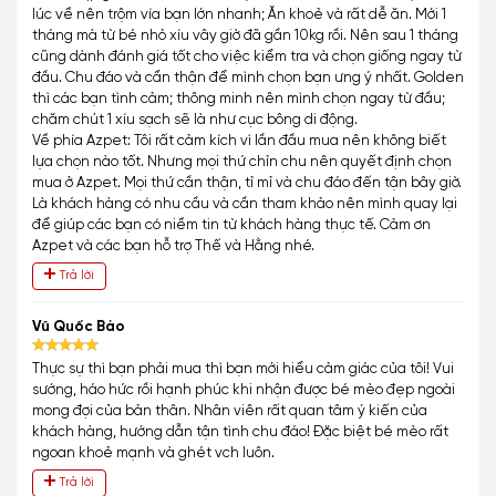
lúc về nên trộm vía bạn lớn nhanh; Ăn khoẻ và rất dễ ăn. Mới 1
tháng mà từ bé nhỏ xíu vây giờ đã gần 10kg rồi. Nên sau 1 tháng
cũng dành đánh giá tốt cho việc kiểm tra và chọn giống ngay từ
đầu. Chu đáo và cẩn thận để mình chọn bạn ưng ý nhất. Golden
thì các bạn tình cảm; thông minh nên mình chọn ngay từ đầu;
chăm chút 1 xíu sạch sẽ là như cục bông di động.
Về phía Azpet: Tôi rất cảm kích vì lần đầu mua nên không biết
lựa chọn nào tốt. Nhưng mọi thứ chỉn chu nên quyết định chọn
mua ở Azpet. Mọi thứ cần thận, tỉ mỉ và chu đáo đến tận bây giờ.
Là khách hàng có nhu cầu và cần tham khảo nên mình quay lại
để giúp các bạn có niềm tin từ khách hàng thực tế. Cảm ơn
Azpet và các bạn hỗ trợ Thế và Hằng nhé.
Trả lời
Vũ Quốc Bảo
Thực sự thì bạn phải mua thì bạn mới hiểu cảm giác của tôi! Vui
sướng, háo hức rồi hạnh phúc khi nhận được bé mèo đẹp ngoài
mong đợi của bản thân. Nhân viên rất quan tâm ý kiến của
khách hàng, hướng dẫn tận tình chu đáo! Đặc biệt bé mèo rất
ngoan khoẻ mạnh và ghét vch luôn.
Trả lời