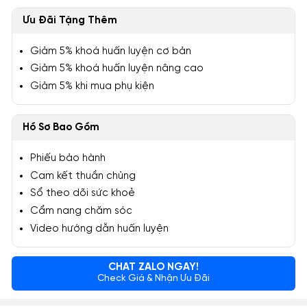
Ưu Đãi Tặng Thêm
Giảm 5% khoá huấn luyện cơ bản
Giảm 5% khoá huấn luyện nâng cao
Giảm 5% khi mua phụ kiện
Hồ Sơ Bao Gồm
Phiếu bảo hành
Cam kết thuần chủng
Sổ theo dõi sức khoẻ
Cẩm nang chăm sóc
Video hướng dẫn huấn luyện
CHAT ZALO NGAY!
Check Giá & Nhận Ưu Đãi