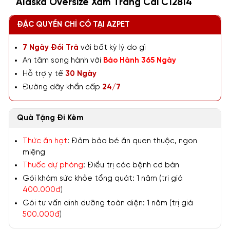
Alaska Oversize Xám Trắng Cái C12814
ĐẶC QUYỀN CHỈ CÓ TẠI AZPET
7 Ngày Đổi Trả
với bất kỳ lý do gì
An tâm song hành với
Bảo Hành 365 Ngày
Hỗ trợ y tế
30 Ngày
Đường dây khẩn cấp
24/7
Quà Tặng Đi Kèm
Thức ăn hạt
: Đảm bảo bé ăn quen thuộc, ngon
miệng
Thuốc dự phòng
: Điều trị các bệnh cơ bản
Gói khám sức khỏe tổng quát: 1 năm (trị giá
400.000đ
)
Gói tư vấn dinh dưỡng toàn diện: 1 năm (trị giá
500.000đ
)