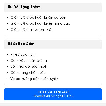
Ưu Đãi Tặng Thêm
Giảm 5% khoá huấn luyện cơ bản
Giảm 5% khoá huấn luyện nâng cao
Giảm 5% khi mua phụ kiện
Hồ Sơ Bao Gồm
Phiếu bảo hành
Cam kết thuần chủng
Sổ theo dõi sức khoẻ
Cẩm nang chăm sóc
Video hướng dẫn huấn luyện
CHAT ZALO NGAY!
Check Giá & Nhận Ưu Đãi