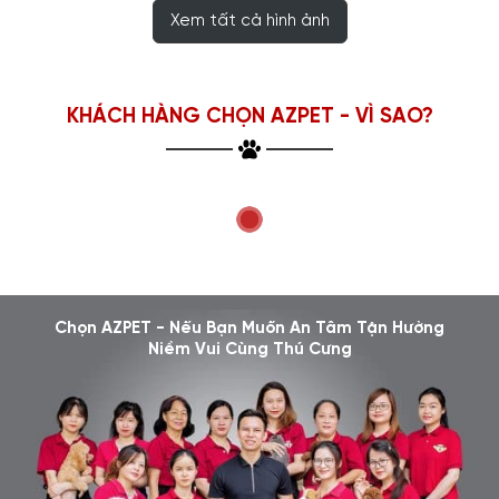
Xem tất cả hình ảnh
KHÁCH HÀNG CHỌN AZPET - VÌ SAO?
Chọn AZPET - Nếu Bạn Muốn An Tâm Tận Hưởng
Niềm Vui Cùng Thú Cưng