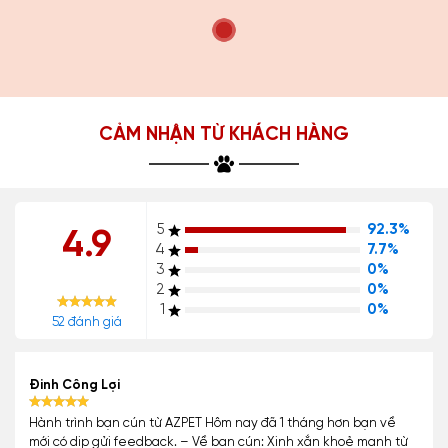
CẢM NHẬN TỪ KHÁCH HÀNG
5
92.3%
4.9
4
7.7%
3
0%
2
0%
1
0%
52 đánh giá
Đinh Công Lợi
Hành trình bạn cún từ AZPET Hôm nay đã 1 tháng hơn bạn về
mới có dịp gửi feedback. – Về bạn cún: Xinh xắn khoẻ mạnh từ