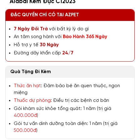
Alabai Kem Đực C12023
ĐẶC QUYỀN CHỈ CÓ TẠI AZPET
7 Ngày Đổi Trả
với bất kỳ lý do gì
An tâm song hành với
Bảo Hành 365 Ngày
Hỗ trợ y tế
30 Ngày
Đường dây khẩn cấp
24/7
Quà Tặng Đi Kèm
Thức ăn hạt
: Đảm bảo bé ăn quen thuộc, ngon
miệng
Thuốc dự phòng
: Điều trị các bệnh cơ bản
Gói khám sức khỏe tổng quát: 1 năm (trị giá
400.000đ
)
Gói tư vấn dinh dưỡng toàn diện: 1 năm (trị giá
500.000đ
)