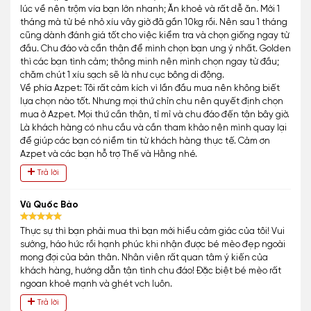
lúc về nên trộm vía bạn lớn nhanh; Ăn khoẻ và rất dễ ăn. Mới 1
tháng mà từ bé nhỏ xíu vây giờ đã gần 10kg rồi. Nên sau 1 tháng
cũng dành đánh giá tốt cho việc kiểm tra và chọn giống ngay từ
đầu. Chu đáo và cẩn thận để mình chọn bạn ưng ý nhất. Golden
thì các bạn tình cảm; thông minh nên mình chọn ngay từ đầu;
chăm chút 1 xíu sạch sẽ là như cục bông di động.
Về phía Azpet: Tôi rất cảm kích vì lần đầu mua nên không biết
lựa chọn nào tốt. Nhưng mọi thứ chỉn chu nên quyết định chọn
mua ở Azpet. Mọi thứ cần thận, tỉ mỉ và chu đáo đến tận bây giờ.
Là khách hàng có nhu cầu và cần tham khảo nên mình quay lại
để giúp các bạn có niềm tin từ khách hàng thực tế. Cảm ơn
Azpet và các bạn hỗ trợ Thế và Hằng nhé.
Trả lời
Vũ Quốc Bảo
Thực sự thì bạn phải mua thì bạn mới hiểu cảm giác của tôi! Vui
sướng, háo hức rồi hạnh phúc khi nhận được bé mèo đẹp ngoài
mong đợi của bản thân. Nhân viên rất quan tâm ý kiến của
khách hàng, hướng dẫn tận tình chu đáo! Đặc biệt bé mèo rất
ngoan khoẻ mạnh và ghét vch luôn.
Trả lời